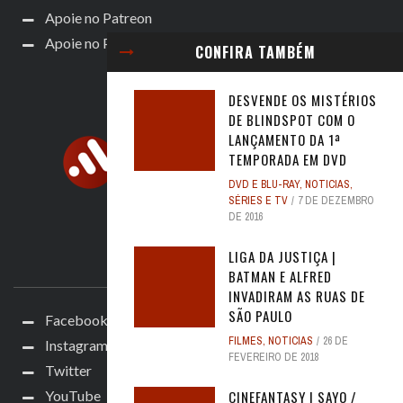
Apoie no Patreon
Apoie no Padrim!
CONFIRA TAMBÉM
DESVENDE OS MISTÉRIOS
DE BLINDSPOT COM O
LANÇAMENTO DA 1ª
TEMPORADA EM DVD
DVD E BLU-RAY
,
NOTICIAS
,
SÉRIES E TV
7 DE DEZEMBRO
DE 2016
LIGA DA JUSTIÇA |
ACOMPANHE
BATMAN E ALFRED
INVADIRAM AS RUAS DE
SÃO PAULO
Facebook
FILMES
,
NOTICIAS
26 DE
Instagram
FEVEREIRO DE 2018
Twitter
CINEFANTASY | SAYO /
YouTube