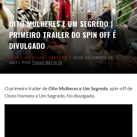
OITO MULHERES E UM SEGREDO |
PRIMEIRO TRAILER DO SPIN OFF É
DIVULGADO
FILMES
,
NOTICIAS
,
TRAILERS
19 DE DEZEMBRO DE
2017
POR
TIAGO BATISTA
O primeiro trailer de
Oito Mulheres e Um Segredo
, spin-off de
Onze Homens e Um Segredo, foi divulgado.