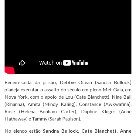
Recém-saída da prisão, Debbie Ocean (Sandra Bullock)
planeja executar o assalto do século em pleno Met Gala, em
Nova York, com o apoio de Lou (Cate Blanchett), Nine Ball
(Rihanna), Amita (Mindy Kaling), Constance (Awkwafina),
Rose (Helena Bonham Carter), Daphne Kluger (Anne
Hathaway) e Tammy (Sarah Paulson).
No elenco estão
Sandra Bullock, Cate Blanchett, Anne