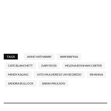
TAGS
ANNE HATHAWAY
AWKWAFINA
CATE BLANCHETT
GARY ROSS
HELENA BONHAM CARTER
MINDY KALING
OITO MULHERES E UM SEGREDO
RIHANNA
SANDRA BULLOCK
SARAH PAULSON