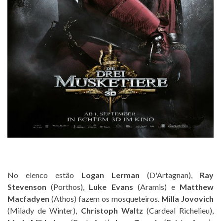
No elenco estão
Logan Lerman
(D'Artagnan),
Ray
Stevenson
(Porthos),
Luke Evans
(Aramis) e
Matthew
Macfadyen
(Athos) fazem os mosqueteiros.
Milla Jovovich
(Milady de Winter),
Christoph Waltz
(Cardeal Richelieu),