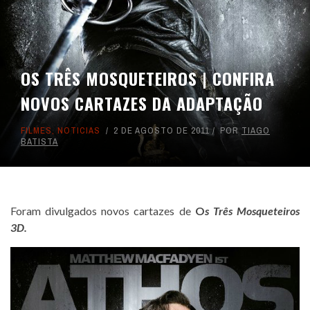
OS TRÊS MOSQUETEIROS | CONFIRA
NOVOS CARTAZES DA ADAPTAÇÃO
FILMES
,
NOTICIAS
2 DE AGOSTO DE 2011
POR
TIAGO
BATISTA
Foram divulgados novos cartazes de
O
s Três Mosqueteiros
3D.