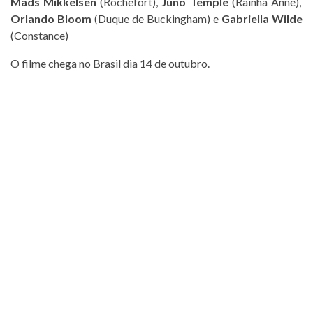
Mads Mikkelsen
(Rochefort),
Juno Temple
(Rainha Anne),
Orlando Bloom
(Duque de Buckingham) e
Gabriella Wilde
(Constance)
O filme chega no Brasil dia 14 de outubro.