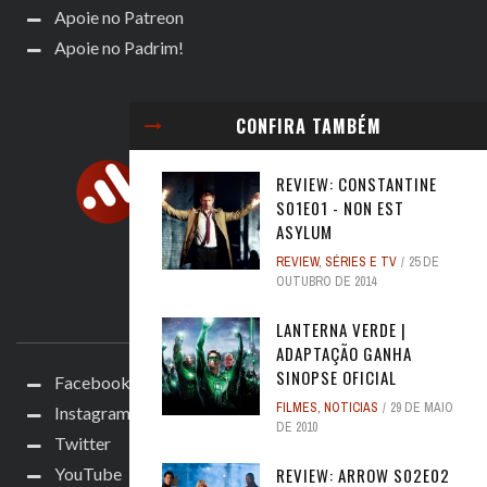
Apoie no Patreon
Apoie no Padrim!
CONFIRA TAMBÉM
REVIEW: CONSTANTINE
S01E01 - NON EST
ASYLUM
REVIEW
,
SÉRIES E TV
25 DE
OUTUBRO DE 2014
ACOMPANHE
LANTERNA VERDE |
ADAPTAÇÃO GANHA
SINOPSE OFICIAL
Facebook
FILMES
,
NOTICIAS
29 DE MAIO
Instagram
DE 2010
Twitter
YouTube
REVIEW: ARROW S02E02