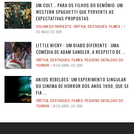
UM COLT... PARA OS FILHOS DO DEMÔNIO: UM
WESTERN SPAGHETTI QUE PERVERTE AS
EXPECTATIVAS PROPOSTAS
COLUNA DO FAROESTE
,
CRÍTICA
,
DESTAQUES
,
FILMES
7
DE MAIO DE 2026
LITTLE NICKY - UM DIABO DIFERENTE : UMA
COMÉDIA DE ADAM SANDLER, A RESPEITO DE ...
CRÍTICA
,
DESTAQUES
,
FILMES
,
PEQUENO CATÁLOGO DO
TERROR
29 DE ABRIL DE 2026
ANJOS REBELDES: UM EXPERIMENTO SINGULAR
DO CINEMA DE HORROR DOS ANOS 1990, QUE SE
FIA ...
CRÍTICA
,
DESTAQUES
,
FILMES
,
PEQUENO CATÁLOGO DO
TERROR
28 DE ABRIL DE 2026