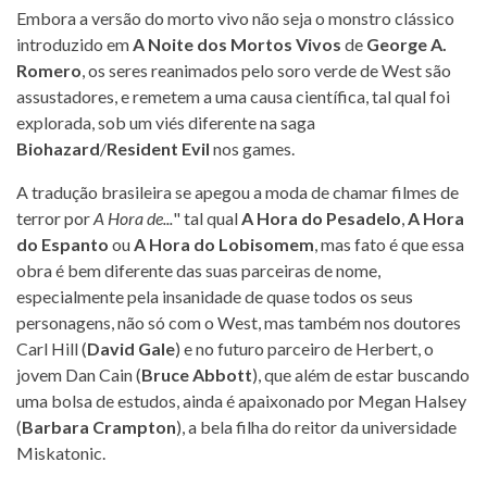
Embora a versão do morto vivo não seja o monstro clássico
introduzido em
A Noite dos Mortos Vivos
de
George A.
Romero
, os seres reanimados pelo soro verde de West são
assustadores, e remetem a uma causa científica, tal qual foi
explorada, sob um viés diferente na saga
Biohazard
/
Resident Evil
nos games.
A tradução brasileira se apegou a moda de chamar filmes de
terror por
A Hora de...
" tal qual
A Hora do Pesadelo
,
A Hora
do Espanto
ou
A Hora do Lobisomem
, mas fato é que essa
obra é bem diferente das suas parceiras de nome,
especialmente pela insanidade de quase todos os seus
personagens, não só com o West, mas também nos doutores
Carl Hill (
David Gale
) e no futuro parceiro de Herbert, o
jovem Dan Cain (
Bruce Abbott
), que além de estar buscando
uma bolsa de estudos, ainda é apaixonado por Megan Halsey
(
Barbara Crampton
), a bela filha do reitor da universidade
Miskatonic.