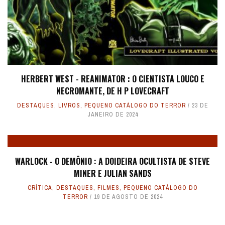
HERBERT WEST - REANIMATOR : O CIENTISTA LOUCO E
NECROMANTE, DE H P LOVECRAFT
DESTAQUES
,
LIVROS
,
PEQUENO CATÁLOGO DO TERROR
23 DE
JANEIRO DE 2024
WARLOCK - O DEMÔNIO : A DOIDEIRA OCULTISTA DE STEVE
MINER E JULIAN SANDS
CRÍTICA
,
DESTAQUES
,
FILMES
,
PEQUENO CATÁLOGO DO
TERROR
19 DE AGOSTO DE 2024