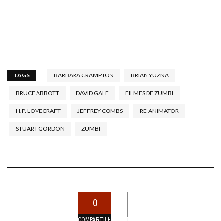
TAGS
BARBARA CRAMPTON
BRIAN YUZNA
BRUCE ABBOTT
DAVID GALE
FILMES DE ZUMBI
H.P. LOVECRAFT
JEFFREY COMBS
RE-ANIMATOR
STUART GORDON
ZUMBI
0
COMPARTILHAMENTOS