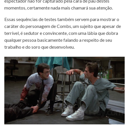
espectador não for capturado pela cara de pau destes
momentos, certamente nada mais chamará sua atenção.
Essas sequências de testes também servem para mostrar o
caráter do personagem de Combs, um sujeito que apesar de
terrível, é sedutor e convincente, com uma lábia que dobra
qualquer pessoa basicamente falando a respeito de seu
trabalho e do soro que desenvolveu.