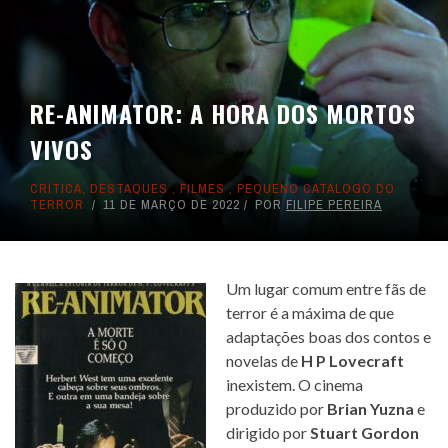
RE-ANIMATOR: A HORA DOS MORTOS
VIVOS
CRÍTICA
,
DESTAQUES
,
FILMES
,
PEQUENO CATÁLOGO DO
TERROR
11 DE MARÇO DE 2022
POR
FILIPE PEREIRA
Um lugar comum entre fãs de
terror é a máxima de que
adaptações boas dos contos e
novelas de
H P Lovecraft
inexistem. O cinema
produzido por
Brian Yuzna
e
dirigido por
Stuart Gordon