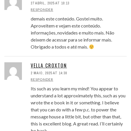
27 ABRIL, 2025 AT 10:13
RESPONDER
demais este conteúdo. Gostei muito.
Aproveitem e vejam este conteúdo.
informações, novidades e muito mais. Não
deixem de acessar para se informar mais.
Obrigado a todos e até mais.
VELLA CROXTON
2 MAIO, 2025 AT 14:38
RESPONDER
Its such as you learn my mind! You appear to
understand a lot approximately this, such as you
wrote the e book in it or something. I believe
that you can do with a few p.c. to power the
message house a little bit, but other than that,
this is excellent blog. A great read. I’ll certainly
be back.