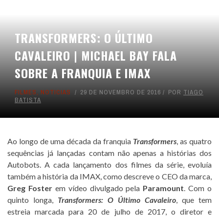
TRANSFORMERS: O ÚLTIMO
CAVALEIRO | MICHAEL BAY FALA
SOBRE A FRANQUIA E IMAX
FILMES
,
NOTICIAS
29 DE NOVEMBRO DE 2016
POR
TIAGO
BATISTA
Ao longo de uma década da franquia
Transformers
, as quatro
sequências já lançadas contam não apenas a histórias dos
Autobots. A cada lançamento dos filmes da série, evoluía
também a história da IMAX, como descreve o CEO da marca,
Greg Foster
em vídeo divulgado pela
Paramount
. Com o
quinto longa,
Transformers: O Último Cavaleiro
, que tem
estreia marcada para 20 de julho de 2017, o diretor e