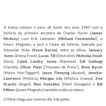
A trama mistura o pano de fundo dos anos 1960 com a
história do primeiro encontro de Charles Xavier (
James
McAvoy
) com Erik Lehnsherr (
Michael Fassbender
), o
futuro Magneto, e terá o Clube do Inferno, liderado por
Sebastian Shaw (
Kevin Bacon
), entre os vilões.
January
Jones
(Emma Frost),
Lucas Till
(Destrutor),
Nicholas Hoult
(Fera),
Caleb Landry Jones
(Banshee),
Edi Gathegi
(Darwin),
Oliver Platt
("Homem de Preto"),
Rose Byrne
(Moira MacTaggert),
Jason Flemyng
(Azazel),
Jennifer
Lawrence
(Mística),
Morgan Lily
(Mística criança),
Zoe
Kravitz
(Angel),
Álex González
(Maré Selvagem) e
Bill
Milner
(jovem Magneto) também estão no elenco.
O filme chega aos cinemas dia 3 de junho.