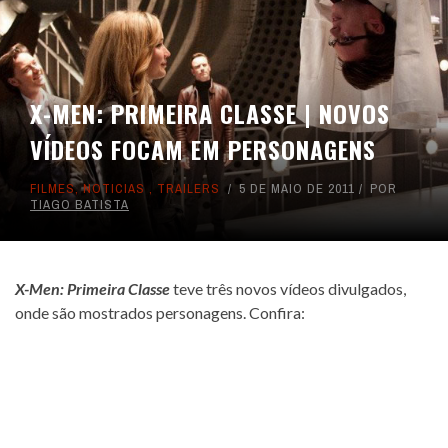
X-MEN: PRIMEIRA CLASSE | NOVOS
VÍDEOS FOCAM EM PERSONAGENS
FILMES
,
NOTICIAS
,
TRAILERS
5 DE MAIO DE 2011
POR
TIAGO BATISTA
X-Men: Primeira Classe
teve três novos vídeos divulgados,
onde são mostrados personagens. Confira: