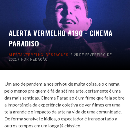
ALERTA VERMELHO #190 - CINEMA
PARADISO
ALERTA VERMELHO
,
DESTAQUES
25 DE FEVEREIRO DE
2021
POR
REDAÇÃO
Um ano de pandemia nos privou de muita coisa, e o cinema,
pelo menos pra quem é fã da sétima arte, certamente é uma
das mais sentidas. Cinema Paradiso é um filme que fala sobre
a importância da experiência coletiva de ver filmes em uma
tela grande e o impacto da arte na vida de uma comunidade.
De forma sensível e lúdica, o espectador é transportado a
outros tempos em um longa já clássico.