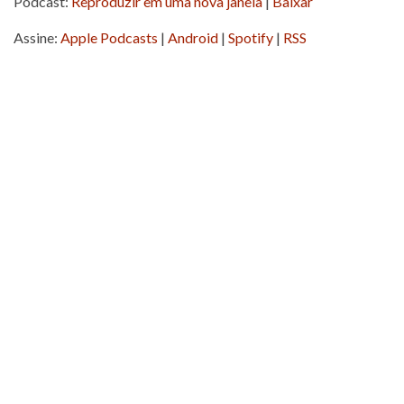
Podcast:
Reproduzir em uma nova janela
|
Baixar
áudio
Assine:
Apple Podcasts
|
Android
|
Spotify
|
RSS