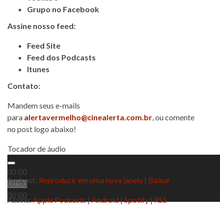
Grupo no Facebook
Assine nosso feed:
Feed Site
Feed dos Podcasts
Itunes
Contato:
Mandem seus e-mails
para
alertavermelho@cinealerta.com.br
, ou comente
no post logo abaixo!
Tocador de áudio
00:00
Podcast:
Reproduzir em uma nova janela
|
Baixar
00:00
00:00
Assine:
Apple Podcasts
|
Android
|
Spotify
|
RSS