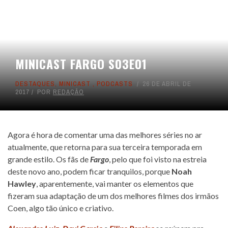
MINICAST FARGO S03E01
DESTAQUES
,
MINICAST
,
PODCASTS
26 DE ABRIL DE
2017
POR
REDAÇÃO
Agora é hora de comentar uma das melhores séries no ar
atualmente, que retorna para sua terceira temporada em
grande estilo. Os fãs de
Fargo
, pelo que foi visto na estreia
deste novo ano, podem ficar tranquilos, porque
Noah
Hawley
, aparentemente, vai manter os elementos que
fizeram sua adaptação de um dos melhores filmes dos irmãos
Coen, algo tão único e criativo.