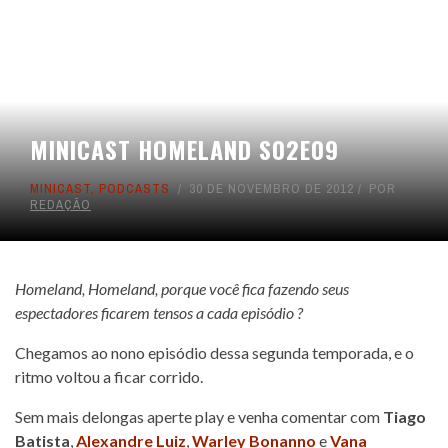
MINICAST HOMELAND S02E09
MINICAST
,
PODCASTS
30 DE NOVEMBRO DE 2012
POR
REDAÇÃO
Homeland, Homeland, porque você fica fazendo seus
espectadores ficarem tensos a cada episódio ?
Chegamos ao nono episódio dessa segunda temporada, e o
ritmo voltou a ficar corrido.
Sem mais delongas aperte play e venha comentar com
Tiago
Batista
,
Alexandre Luiz
,
Warley Bonanno
e
Vana