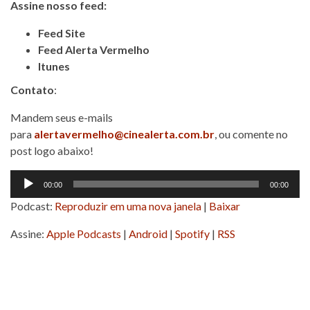
Assine nosso feed:
Feed Site
Feed Alerta Vermelho
Itunes
Contato
:
Mandem seus e-mails
para
alertavermelho@cinealerta.com.br
, ou comente no
post logo abaixo!
Tocador
00:00
00:00
de
Podcast:
Reproduzir em uma nova janela
|
Baixar
áudio
Assine:
Apple Podcasts
|
Android
|
Spotify
|
RSS