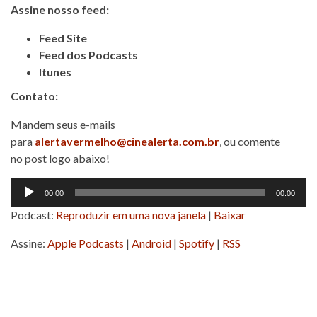
Assine nosso feed:
Feed Site
Feed dos Podcasts
Itunes
Contato:
Mandem seus e-mails
para
alertavermelho@cinealerta.com.br
, ou comente
no post logo abaixo!
Tocador
00:00
00:00
de
Podcast:
Reproduzir em uma nova janela
|
Baixar
áudio
Assine:
Apple Podcasts
|
Android
|
Spotify
|
RSS