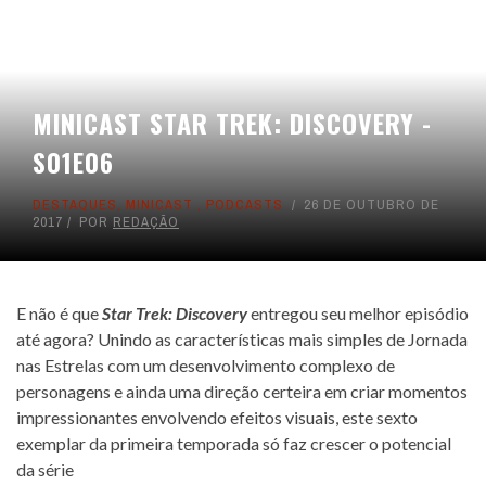
MINICAST STAR TREK: DISCOVERY -
S01E06
DESTAQUES
,
MINICAST
,
PODCASTS
26 DE OUTUBRO DE
2017
POR
REDAÇÃO
E não é que
Star Trek: Discovery
entregou seu melhor episódio
até agora? Unindo as características mais simples de Jornada
nas Estrelas com um desenvolvimento complexo de
personagens e ainda uma direção certeira em criar momentos
impressionantes envolvendo efeitos visuais, este sexto
exemplar da primeira temporada só faz crescer o potencial
da série