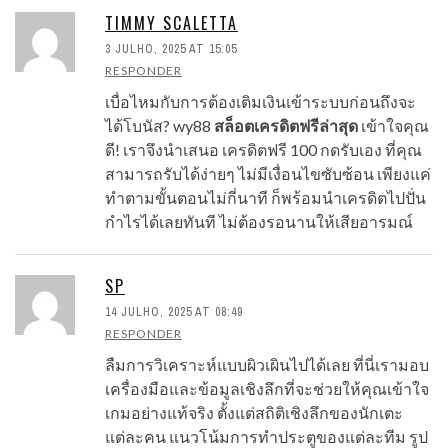
TIMMY SCALETTA
3 JULHO, 2025 AT 15:05
RESPONDER
เบื่อไหมกับการต้องเติมเงินเข้าระบบก่อนถึงจะ
ได้โบนัส? wy88
สล็อตเครดิตฟรีล่าสุด
เข้าใจคุณ
ดี! เราจึงนำเสนอ เครดิตฟรี 100 กดรับเอง ที่คุณ
สามารถรับได้ง่ายๆ ไม่มีเงื่อนไขซับซ้อน เพียงแค่
ทำตามขั้นตอนไม่กี่นาที ก็พร้อมนำเครดิตไปปั่น
กำไรได้เลยทันที ไม่ต้องรอนานให้เสียอารมณ์
SP
14 JULHO, 2025 AT 08:49
RESPONDER
ลืมการวิเคราะห์แบบผิวเผินไปได้เลย ที่นี่เรามอบ
เครื่องมือและข้อมูลเชิงลึกที่จะช่วยให้คุณเข้าใจ
เกมอย่างแท้จริง ตั้งแต่สถิติเชิงลึกของนักเตะ
แต่ละคน แนวโน้มการทำประตูของแต่ละทีม รูป