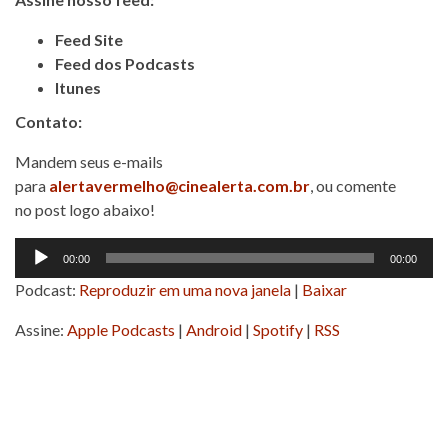
Feed Site
Feed dos Podcasts
Itunes
Contato:
Mandem seus e-mails
para
alertavermelho@cinealerta.com.br
, ou comente
no post logo abaixo!
Tocador
00:00
00:00
de
Podcast:
Reproduzir em uma nova janela
|
Baixar
áudio
Assine:
Apple Podcasts
|
Android
|
Spotify
|
RSS