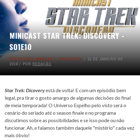
MINICAST STAR TREK: DISCOVERY -
S01E10
DESTAQUES
,
MINICAST
,
PODCASTS
11 DE JANEIRO DE
2018
POR
REDAÇÃO
Star Trek: Dicovery
está de volta! E com um episódio bem
legal, pra tirar o gosto amargo de algumas decisões do final
de meia temporada! O Universo Espelho pelo visto será o
cenário do seriado até o season finale e no programa
discutimos sobre as possibilidades e se isso pode ou não
funcionar. Ah, e falamos também daquele "mistério" cada vez
mais óbvio!