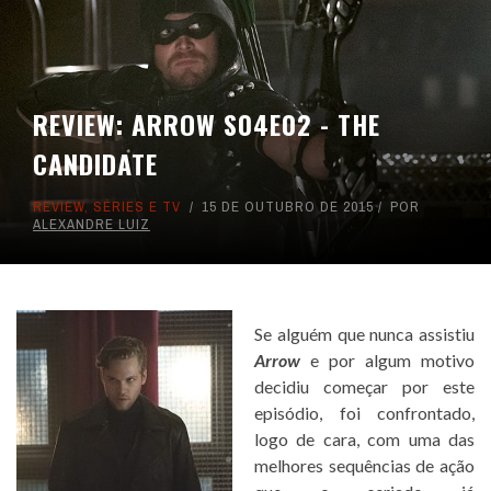
REVIEW: ARROW S04E02 - THE
CANDIDATE
REVIEW
,
SÉRIES E TV
15 DE OUTUBRO DE 2015
POR
ALEXANDRE LUIZ
Se alguém que nunca assistiu
Arrow
e por algum motivo
decidiu começar por este
episódio, foi confrontado,
logo de cara, com uma das
melhores sequências de ação