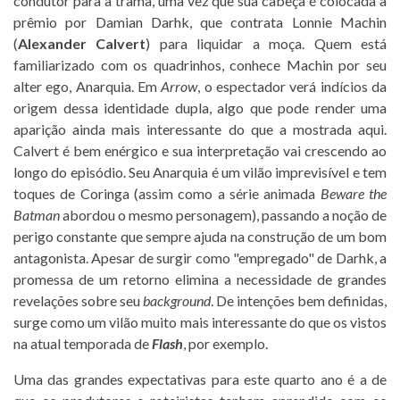
condutor para a trama, uma vez que sua cabeça é colocada a
prêmio por Damian Darhk, que contrata Lonnie Machin
(
Alexander Calvert
) para liquidar a moça. Quem está
familiarizado com os quadrinhos, conhece Machin por seu
alter ego, Anarquia. Em
Arrow
, o espectador verá indícios da
origem dessa identidade dupla, algo que pode render uma
aparição ainda mais interessante do que a mostrada aqui.
Calvert é bem enérgico e sua interpretação vai crescendo ao
longo do episódio. Seu Anarquia é um vilão imprevisível e tem
toques de Coringa (assim como a série animada
Beware the
Batman
abordou o mesmo personagem), passando a noção de
perigo constante que sempre ajuda na construção de um bom
antagonista. Apesar de surgir como "empregado" de Darhk, a
promessa de um retorno elimina a necessidade de grandes
revelações sobre seu
background
. De intenções bem definidas,
surge como um vilão muito mais interessante do que os vistos
na atual temporada de
Flash
, por exemplo.
Uma das grandes expectativas para este quarto ano é a de