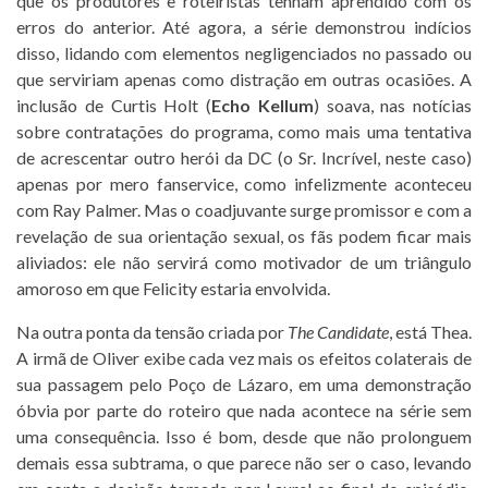
que os produtores e roteiristas tenham aprendido com os
erros do anterior. Até agora, a série demonstrou indícios
disso, lidando com elementos negligenciados no passado ou
que serviriam apenas como distração em outras ocasiões. A
inclusão de Curtis Holt (
Echo Kellum
) soava, nas notícias
sobre contratações do programa, como mais uma tentativa
de acrescentar outro herói da DC (o Sr. Incrível, neste caso)
apenas por mero fanservice, como infelizmente aconteceu
com Ray Palmer. Mas o coadjuvante surge promissor e com a
revelação de sua orientação sexual, os fãs podem ficar mais
aliviados: ele não servirá como motivador de um triângulo
amoroso em que Felicity estaria envolvida.
Na outra ponta da tensão criada por
The Candidate
, está Thea.
A irmã de Oliver exibe cada vez mais os efeitos colaterais de
sua passagem pelo Poço de Lázaro, em uma demonstração
óbvia por parte do roteiro que nada acontece na série sem
uma consequência. Isso é bom, desde que não prolonguem
demais essa subtrama, o que parece não ser o caso, levando