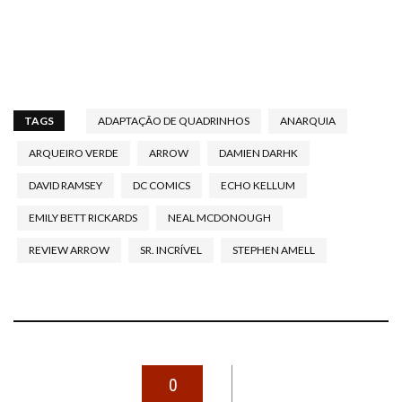
TAGS
ADAPTAÇÃO DE QUADRINHOS
ANARQUIA
ARQUEIRO VERDE
ARROW
DAMIEN DARHK
DAVID RAMSEY
DC COMICS
ECHO KELLUM
EMILY BETT RICKARDS
NEAL MCDONOUGH
REVIEW ARROW
SR. INCRÍVEL
STEPHEN AMELL
0