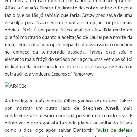
em conta a decisão tomada por Laurel ao final do episódio.
Aliás, a Canário Negro finalmente descobre sobre o Poço e
faz o que os fãs já sabiam que faria.
Arrow
precisava de uma
desculpa para trazer Sara de volta e a opção foi pela mais
óbvia e fácil. É um ponto fraco aqui, pois invalida muito do
que foi mostrado quanto a aceitação de Laurel pela morte da
irmã, sem contar o próprio impacto do assassinato ocorrido
no começo da temporada passada. Talvez esse seja o
elemento mais frágil do seriado por agora, uma vez que só foi
incluído pela necessidade de explicar a presença de Sara em
outra série, a vindoura
Legends of Tomorrow
.
A abordagem mais leve que Oliver ganhou se destaca. Talvez
por mostrar um outro lado de
Stephen Amell
, mais
condizente até mesmo com sua persona no mundo real. É
ótimo ver o protagonista fazendo piadas ou soltando frases
como a dita logo após salvar Danforth: "
aulas de defesa