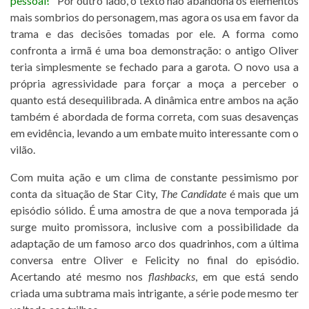
pessoal!
" Por outro lado, o texto não abandona os elementos
mais sombrios do personagem, mas agora os usa em favor da
trama e das decisões tomadas por ele. A forma como
confronta a irmã é uma boa demonstração: o antigo Oliver
teria simplesmente se fechado para a garota. O novo usa a
própria agressividade para forçar a moça a perceber o
quanto está desequilibrada. A dinâmica entre ambos na ação
também é abordada de forma correta, com suas desavenças
em evidência, levando a um embate muito interessante com o
vilão.
Com muita ação e um clima de constante pessimismo por
conta da situação de Star City,
The Candidate
é mais que um
episódio sólido. É uma amostra de que a nova temporada já
surge muito promissora, inclusive com a possibilidade da
adaptação de um famoso arco dos quadrinhos, com a última
conversa entre Oliver e Felicity no final do episódio.
Acertando até mesmo nos
flashbacks
, em que está sendo
criada uma subtrama mais intrigante, a série pode mesmo ter