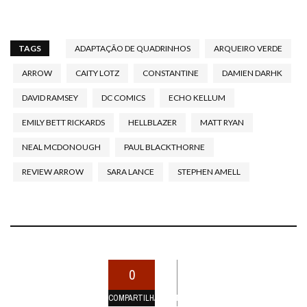
TAGS
ADAPTAÇÃO DE QUADRINHOS
ARQUEIRO VERDE
ARROW
CAITY LOTZ
CONSTANTINE
DAMIEN DARHK
DAVID RAMSEY
DC COMICS
ECHO KELLUM
EMILY BETT RICKARDS
HELLBLAZER
MATT RYAN
NEAL MCDONOUGH
PAUL BLACKTHORNE
REVIEW ARROW
SARA LANCE
STEPHEN AMELL
0
COMPARTILHAMENTOS