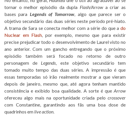
No entanto, no geral,
Haunted
une o útil ao agradável ao se
tornar o melhor episódio da dupla
Flash/Arrow
a criar as
bases para
Legends of Tomorrow
, algo que parece ser o
objetivo secundário das duas séries neste período pré-hiato.
A trama de Sara se conecta melhor com a série do que a
do
Nuclear em Flash
, por exemplo, mesmo que para existir
precise prejudicar todo o desenvolvimento de Laurel visto no
ano anterior. Com um gancho entregando que o próximo
episódio também será focado no retorno de outro
personagem de
Legends
, este objetivo secundário tem
tomado muito tempo das duas séries. A impressão é que
essas temporadas só irão realmente mostrar a que vieram
depois de janeiro, mesmo que, até agora tenham mantido
consistência e exibido boa qualidade. A sorte é que
Arrow
ofereceu algo mais na oportunidade criada pelo
crossover
com Constantine, garantindo aos fãs uma boa dose de
quadrinhos em
live action
.