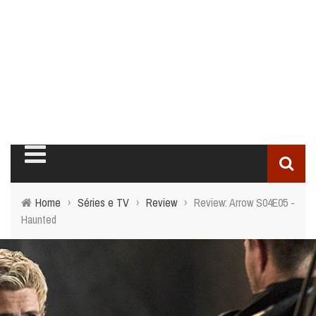
Home
›
Séries e TV
›
Review
›
Review: Arrow S04E05 -
Haunted