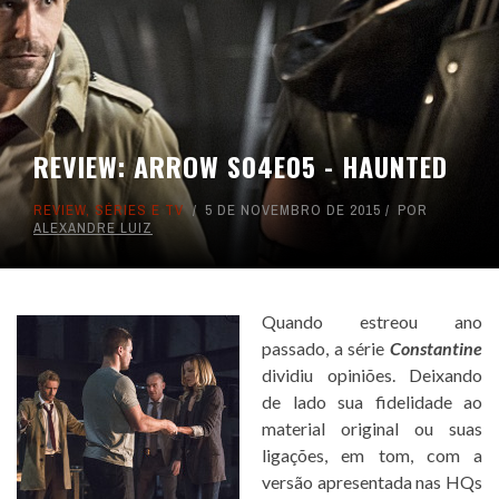
REVIEW: ARROW S04E05 - HAUNTED
REVIEW
,
SÉRIES E TV
5 DE NOVEMBRO DE 2015
POR
ALEXANDRE LUIZ
Quando estreou ano
passado, a série
Constantine
dividiu opiniões. Deixando
de lado sua fidelidade ao
material original ou suas
ligações, em tom, com a
versão apresentada nas HQs