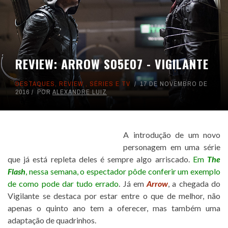
REVIEW: ARROW S05E07 - VIGILANTE
DESTAQUES
,
REVIEW
,
SÉRIES E TV
17 DE NOVEMBRO DE
2016
POR
ALEXANDRE LUIZ
A introdução de um novo
personagem em uma série
que já está repleta deles é sempre algo arriscado.
Em
The
Flash
, nessa semana, o espectador pôde conferir um exemplo
de como pode dar tudo errado
. Já em
Arrow
, a chegada do
Vigilante se destaca por estar entre o que de melhor, não
apenas o quinto ano tem a oferecer, mas também uma
adaptação de quadrinhos.