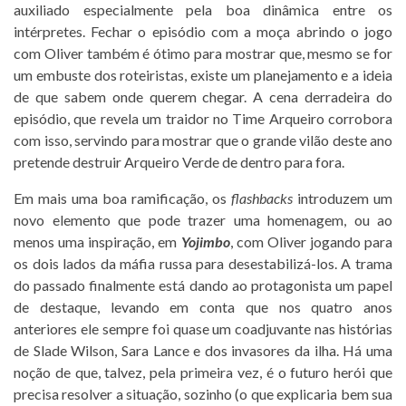
auxiliado especialmente pela boa dinâmica entre os
intérpretes. Fechar o episódio com a moça abrindo o jogo
com Oliver também é ótimo para mostrar que, mesmo se for
um embuste dos roteiristas, existe um planejamento e a ideia
de que sabem onde querem chegar. A cena derradeira do
episódio, que revela um traidor no Time Arqueiro corrobora
com isso, servindo para mostrar que o grande vilão deste ano
pretende destruir Arqueiro Verde de dentro para fora.
Em mais uma boa ramificação, os
flashbacks
introduzem um
novo elemento que pode trazer uma homenagem, ou ao
menos uma inspiração, em
Yojimbo
, com Oliver jogando para
os dois lados da máfia russa para desestabilizá-los. A trama
do passado finalmente está dando ao protagonista um papel
de destaque, levando em conta que nos quatro anos
anteriores ele sempre foi quase um coadjuvante nas histórias
de Slade Wilson, Sara Lance e dos invasores da ilha. Há uma
noção de que, talvez, pela primeira vez, é o futuro herói que
precisa resolver a situação, sozinho (o que explicaria bem sua