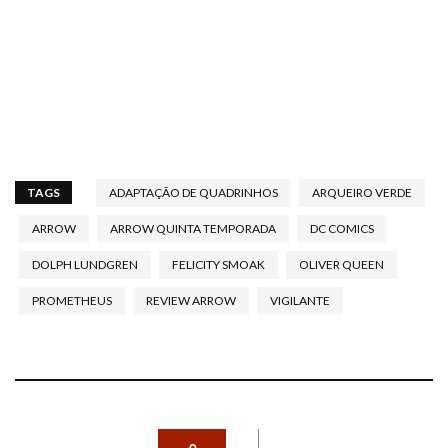
TAGS
ADAPTAÇÃO DE QUADRINHOS
ARQUEIRO VERDE
ARROW
ARROW QUINTA TEMPORADA
DC COMICS
DOLPH LUNDGREN
FELICITY SMOAK
OLIVER QUEEN
PROMETHEUS
REVIEW ARROW
VIGILANTE