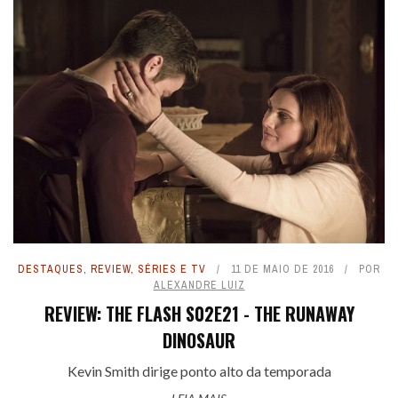
DESTAQUES
,
REVIEW
,
SÉRIES E TV
11 DE MAIO DE 2016
POR
ALEXANDRE LUIZ
REVIEW: THE FLASH S02E21 - THE RUNAWAY
DINOSAUR
Kevin Smith dirige ponto alto da temporada