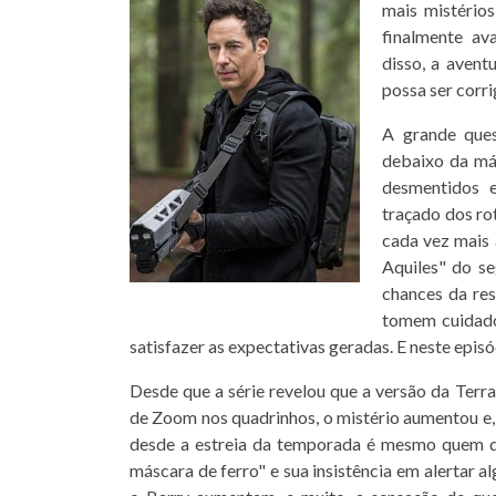
mais mistério
finalmente av
disso, a avent
possa ser corr
A grande ques
debaixo da más
desmentidos 
traçado dos ro
cada vez mais a
Aquiles" do s
chances da res
tomem cuidado
satisfazer as expectativas geradas. E neste epis
Desde que a série revelou que a versão da Terr
de Zoom nos quadrinhos, o mistério aumentou e,
desde a estreia da temporada é mesmo quem d
máscara de ferro" e sua insistência em alertar a