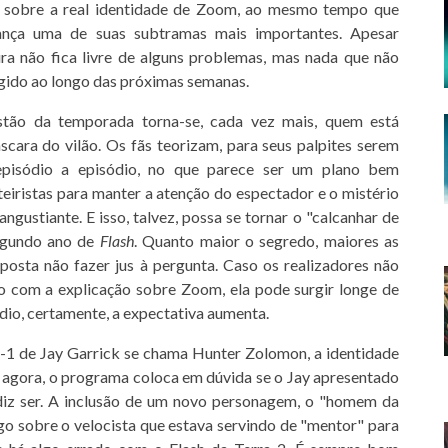
s sobre a real identidade de Zoom, ao mesmo tempo que
ança uma de suas subtramas mais importantes. Apesar
ura não fica livre de alguns problemas, mas nada que não
igido ao longo das próximas semanas.
tão da temporada torna-se, cada vez mais, quem está
cara do vilão. Os fãs teorizam, para seus palpites serem
episódio a episódio, no que parece ser um plano bem
teiristas para manter a atenção do espectador e o mistério
ngustiante. E isso, talvez, possa se tornar o "calcanhar de
egundo ano de
Flash
. Quanto maior o segredo, maiores as
posta não fazer jus à pergunta. Caso os realizadores não
 com a explicação sobre Zoom, ela pode surgir longe de
ódio, certamente, a expectativa aumenta.
a-1 de Jay Garrick se chama Hunter Zolomon, a identidade
 agora, o programa coloca em dúvida se o Jay apresentado
iz ser. A inclusão de um novo personagem, o "homem da
lgo sobre o velocista que estava servindo de "mentor" para