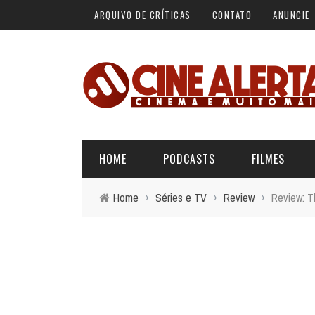
ARQUIVO DE CRÍTICAS
CONTATO
ANUNCIE
HOME
PODCASTS
FILMES
Home
›
Séries e TV
›
Review
›
Review: T
ALERTA VERMELHO
ÚLTIMAS REVIEWS
BÁSICO DO CINEMA
ALERTA DE SPOILER
CINERAMA
FORA DA CURVA