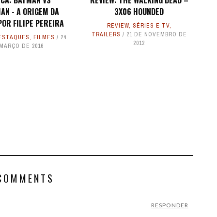
ICA: BATMAN VS
REVIEW: THE WALKING DEAD –
AN - A ORIGEM DA
3X06 HOUNDED
POR FILIPE PEREIRA
REVIEW
,
SÉRIES E TV
,
TRAILERS
21 DE NOVEMBRO DE
ESTAQUES
,
FILMES
24
2012
MARÇO DE 2016
COMMENTS
RESPONDER