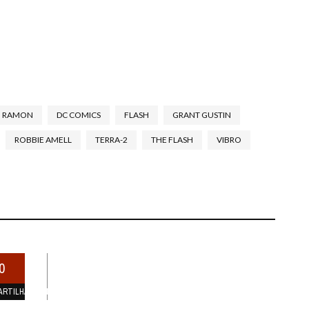
O RAMON
DC COMICS
FLASH
GRANT GUSTIN
ROBBIE AMELL
TERRA-2
THE FLASH
VIBRO
0
ARTILHAMENTOS