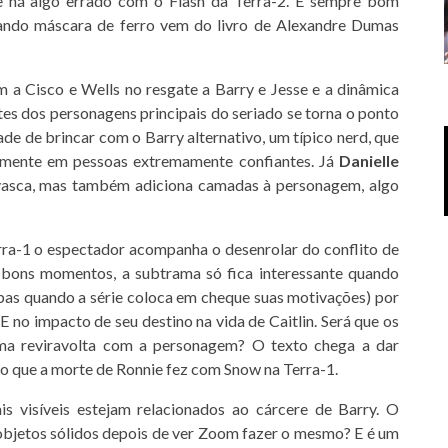
e há algo errado com o Flash da Terra-2. É sempre bom
sando máscara de ferro vem do livro de Alexandre Dumas
m a Cisco e Wells no resgate a Barry e Jesse e a dinâmica
tes dos personagens principais do seriado se torna o ponto
de de brincar com o Barry alternativo, um típico nerd, que
amente em pessoas extremamente confiantes. Já
Danielle
asca, mas também adiciona camadas à personagem, algo
rra-1 o espectador acompanha o desenrolar do conflito de
bons momentos, a subtrama só fica interessante quando
aspas quando a série coloca em cheque suas motivações) por
 E no impacto de seu destino na vida de Caitlin. Será que os
uma reviravolta com a personagem? O texto chega a dar
o que a morte de Ronnie fez com Snow na Terra-1.
is visíveis estejam relacionados ao cárcere de Barry. O
objetos sólidos depois de ver Zoom fazer o mesmo? E é um