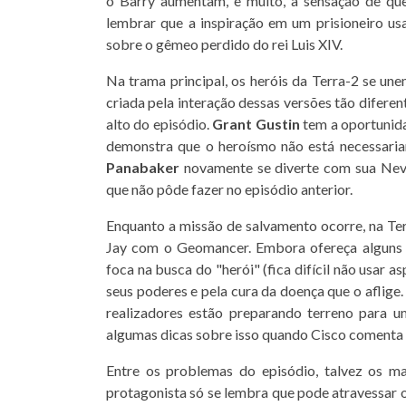
o Barry aumentam, e muito, a sensação de qu
lembrar que a inspiração em um prisioneiro u
sobre o gêmeo perdido do rei Luis XIV.
Na trama principal, os heróis da Terra-2 se une
criada pela interação dessas versões tão diferen
alto do episódio.
Grant Gustin
tem a oportunida
demonstra que o heroísmo não está necessari
Panabaker
novamente se diverte com sua Nev
que não pôde fazer no episódio anterior.
Enquanto a missão de salvamento ocorre, na Te
Jay com o Geomancer. Embora ofereça alguns 
foca na busca do "herói" (fica difícil não usar 
seus poderes e pela cura da doença que o aflige.
realizadores estão preparando terreno para 
algumas dicas sobre isso quando Cisco comenta 
Entre os problemas do episódio, talvez os ma
protagonista só se lembra que pode atravessar 