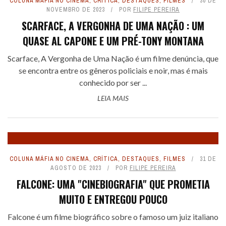
COLUNA MÁFIA NO CINEMA
,
CRÍTICA
,
DESTAQUES
,
FILMES
30 DE
NOVEMBRO DE 2023
POR
FILIPE PEREIRA
SCARFACE, A VERGONHA DE UMA NAÇÃO : UM
QUASE AL CAPONE E UM PRÉ-TONY MONTANA
Scarface, A Vergonha de Uma Nação é um filme denúncia, que
se encontra entre os gêneros policiais e noir, mas é mais
conhecido por ser ...
LEIA MAIS
COLUNA MÁFIA NO CINEMA
,
CRÍTICA
,
DESTAQUES
,
FILMES
31 DE
AGOSTO DE 2023
POR
FILIPE PEREIRA
FALCONE: UMA "CINEBIOGRAFIA" QUE PROMETIA
MUITO E ENTREGOU POUCO
Falcone é um filme biográfico sobre o famoso um juiz italiano