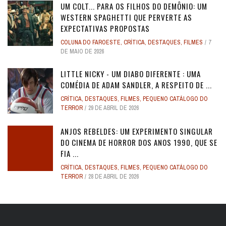
UM COLT... PARA OS FILHOS DO DEMÔNIO: UM
WESTERN SPAGHETTI QUE PERVERTE AS
EXPECTATIVAS PROPOSTAS
COLUNA DO FAROESTE
,
CRÍTICA
,
DESTAQUES
,
FILMES
7
DE MAIO DE 2026
LITTLE NICKY - UM DIABO DIFERENTE : UMA
COMÉDIA DE ADAM SANDLER, A RESPEITO DE ...
CRÍTICA
,
DESTAQUES
,
FILMES
,
PEQUENO CATÁLOGO DO
TERROR
29 DE ABRIL DE 2026
ANJOS REBELDES: UM EXPERIMENTO SINGULAR
DO CINEMA DE HORROR DOS ANOS 1990, QUE SE
FIA ...
CRÍTICA
,
DESTAQUES
,
FILMES
,
PEQUENO CATÁLOGO DO
TERROR
28 DE ABRIL DE 2026