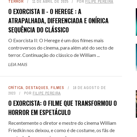
TERROR
11 DE ABRIL DE 2025
POR
FILIPE PEREIRA
E SPOILER #151 - AVATAR -
O EXORCISTA II - O HEREGE : A
ATRAPALHADA, DIFERENCIADA E ONÍRICA
GOU A HORA DE PARAR
SEQUÊNCIA DO CLÁSSICO
E DEZEMBRO DE 2025
16
 COLT... PARA OS FILHOS DO
 COLT... PARA OS FILHOS DO
LITTLE NICKY - UM DIAB
LITTLE NICKY - UM DIAB
 FILMES DE CAVALEIROS DO
SE TRAP: O FILME COM O
ALERTA DICAS #09 - GOTHAM
TREMEMBÉ - A PRISÃO DOS
ALERTA DE SPOILER #150 -
O Exorcista II: O Herege é um dos filmes mais
NIO: UM WESTERN SPAGHETTI
NIO: UM WESTERN SPAGHETTI
DIFERENTE : UMA COMÉDIA DE
DIFERENTE : UMA COMÉDIA DE
controversos do cinema, para além até do secto de
KEY MOUSE ASSASSINO
ZODÍACO
QUARTETO FANTÁSTICO - PRIMEI
FAMOSOS: QUANDO O TRUE CRI
CENTRAL
terror. Continuação do clássico de William ...
QUE PERVERTE ...
QUE PERVERTE ...
SANDLER, ...
SANDLER, ...
ENCONTRA A ...
PASSOS
 FEVEREIRO DE 2026
DE AGOSTO DE 2024
36
51
8 DE SETEMBRO DE 2016
1
LEIA MAIS
7 DE MAIO DE 2026
7 DE MAIO DE 2026
3
3
29 DE ABRIL DE 2026
29 DE ABRIL DE 2026
1
1
7 DE NOVEMBRO DE 2025
31 DE JULHO DE 2025
17
2
CRÍTICA
,
DESTAQUES
,
FILMES
18 DE AGOSTO DE
2023
POR
FILIPE PEREIRA
O EXORCISTA: O FILME QUE TRANSFORMOU O
HORROR EM ESPETÁCULO
Recentemente o diretor e mestre do cinema William
Friedkin nos deixou, e como é de costume, os fãs de