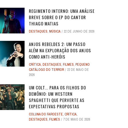
REGIMENTO INTERNO: UMA ANÁLISE
BREVE SOBRE O EP DO CANTOR
THIAGO MATIAS
DESTAQUES
,
MÚSICA
22 DE JUNHO DE 2026
O
O
ANJOS REBELDES: UM EXPERIMENTO
ANJOS REBELDES: UM EXPERIMENTO
O ADVOGADO DO
O ADVOGADO DO
EU SEI O QUE VOCÊS FIZERAM NO
ALERTA DICAS #08 - MOGLI - O
ALERTA DE SPOILER #149 -
ALERTA DE SPOI
PABLO E LUISÃO
ALERTA DICAS 
 ADAM
 ADAM
SINGULAR DO CINEMA DE HORROR
SINGULAR DO CINEMA DE HORROR
SOBRE PECADOS
SOBRE PECADOS
ANJOS REBELDES 2: UM PASSO
ROS
ME
VERÃO PASSADO: UMA SÉRIE JUVENIL
MENINO LOBO
SUPERMAN
SOBRE O PASSA
- A NOVA
WORLD 
ALÉM NA EXPLORAÇÃO DOS ANJOS
DOS ANOS 1990, ...
DOS ANOS 1990, ...
SOBR
SOBR
...
6
31 DE AGOSTO DE 2016
17 DE JULHO DE 2025
7
17
24 DE AGOS
10 DE JUL
9 DE JUN
COMO ANTI-HERÓIS
2
2
28 DE ABRIL DE 2026
28 DE ABRIL DE 2026
3
3
27 DE ABRI
27 DE ABRI
CRÍTICA
,
DESTAQUES
,
FILMES
,
PEQUENO
4 DE JULHO DE 2025
32
CATÁLOGO DO TERROR
22 DE MAIO DE
2026
UM COLT... PARA OS FILHOS DO
DEMÔNIO: UM WESTERN
SPAGHETTI QUE PERVERTE AS
EXPECTATIVAS PROPOSTAS
COLUNA DO FAROESTE
,
CRÍTICA
,
DESTAQUES
,
FILMES
7 DE MAIO DE 2026