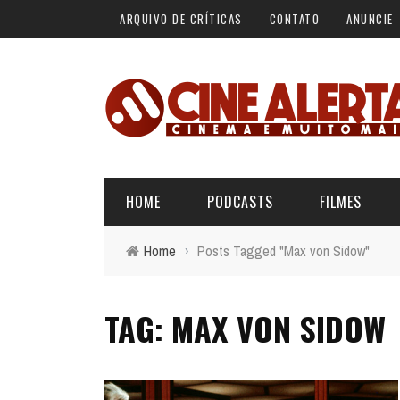
ARQUIVO DE CRÍTICAS
CONTATO
ANUNCIE
HOME
PODCASTS
FILMES
Home
›
Posts Tagged "Max von Sidow"
ALERTA VERMELHO
ÚLTIMAS REVIEWS
BÁSICO DO CINEMA
TAG: MAX VON SIDOW
ALERTA DE SPOILER
CINERAMA
FORA DA CURVA