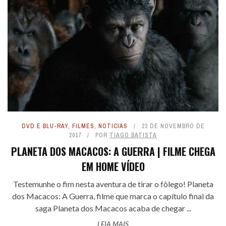
DVD E BLU-RAY
,
FILMES
,
NOTICIAS
23 DE NOVEMBRO DE
2017
POR
TIAGO BATISTA
PLANETA DOS MACACOS: A GUERRA | FILME CHEGA
EM HOME VÍDEO
Testemunhe o fim nesta aventura de tirar o fôlego! Planeta
dos Macacos: A Guerra, filme que marca o capítulo final da
saga Planeta dos Macacos acaba de chegar ...
LEIA MAIS