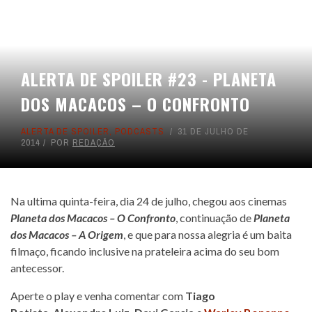
ALERTA DE SPOILER #23 - PLANETA
DOS MACACOS – O CONFRONTO
ALERTA DE SPOILER
,
PODCASTS
31 DE JULHO DE
2014
POR
REDAÇÃO
Na ultima quinta-feira, dia 24 de julho, chegou aos cinemas
Planeta dos Macacos – O Confronto
, continuação de
Planeta
dos Macacos – A Origem
, e que para nossa alegria é um baita
filmaço, ficando inclusive na prateleira acima do seu bom
antecessor.
Aperte o play e venha comentar com
Tiago