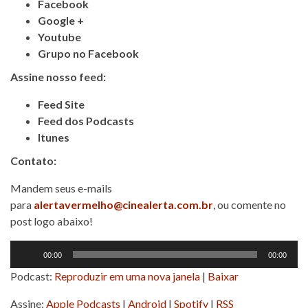
Facebook
Google +
Youtube
Grupo no Facebook
Assine nosso feed:
Feed Site
Feed dos Podcasts
Itunes
Contato:
Mandem seus e-mails
para
alertavermelho@cinealerta.com.br
, ou comente no
post logo abaixo!
Tocador
00:00
00:00
de
Podcast:
Reproduzir em uma nova janela
|
Baixar
áudio
Assine:
Apple Podcasts
|
Android
|
Spotify
|
RSS