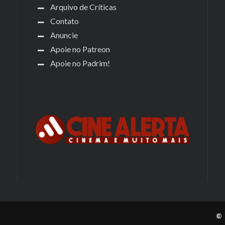
Arquivo de Críticas
Contato
Anuncie
Apoie no Patreon
Apoie no Padrim!
© 