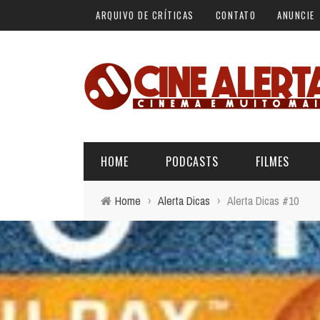
ARQUIVO DE CRÍTICAS
CONTATO
ANUNCIE
HOME
PODCASTS
FILMES
Home
›
Alerta Dicas
›
Alerta Dicas #10
ALERTA VERMELHO
ÚLTIMAS REVIEWS
BÁSICO DO CINEMA
ALERTA DE SPOILER
CINERAMA
FORA DA CURVA