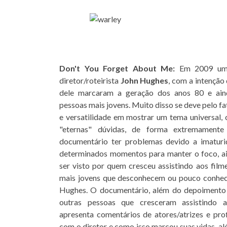
Don't You Forget About Me:
Em 2009 um g
diretor/roteirista
John Hughes
, com a intenção
dele marcaram a geração dos anos 80 e ain
pessoas mais jovens. Muito disso se deve pelo fa
e versatilidade em mostrar um tema universal,
"eternas" dúvidas, de forma extremamente
documentário ter problemas devido a imaturi
determinados momentos para manter o foco, ai
ser visto por quem cresceu assistindo aos fil
mais jovens que desconhecem ou pouco conhec
Hughes. O documentário, além do depoimento
outras pessoas que cresceram assistindo 
apresenta comentários de atores/atrizes e pro
com o diretor e como isso marcou suas vidas, 