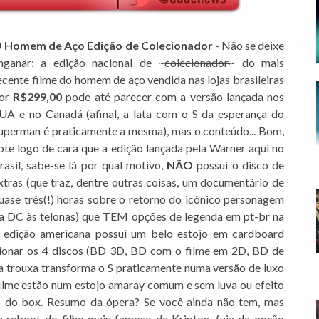
 Homem de Aço Edição de Colecionador
- Não se deixe
nganar: a edição nacional de ~
colecionador
~ do mais
ecente filme do homem de aço vendida nas lojas brasileiras
or
R$299,00
pode até parecer com a versão lançada nos
UA e no Canadá (afinal, a lata com o S da esperança do
uperman é praticamente a mesma), mas o conteúdo... Bom,
ote logo de cara que a edição lançada pela Warner aqui no
rasil, sabe-se lá por qual motivo,
NÃO
possui o disco de
xtras (que traz, dentre outras coisas, um documentário de
uase três(!) horas sobre o retorno do icônico personagem
a DC às telonas) que TEM opções de legenda em pt-br na
 a edição americana possui um belo estojo em cardboard
cionar os 4 discos (BD 3D, BD com o filme em 2D, BD de
na trouxa transforma o S praticamente numa versão de luxo
o filme estão num estojo amaray comum e sem luva ou efeito
ro do box. Resumo da ópera? Se você ainda não tem, mas
e reboot do filho mais famoso de Kripton, fuja da opção