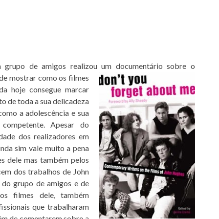
rupo de amigos realizou um documentário sobre o
 de mostrar como os filmes
da hoje consegue marcar
to de toda a sua delicadeza
 como a adolescência e sua
 competente. Apesar do
dade dos realizadores em
nda sim vale muito a pena
mes dele mas também pelos
em dos trabalhos de John
 do grupo de amigos e de
aos filmes dele, também
fissionais que trabalharam
além de comentarem sobre a