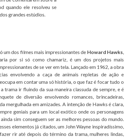
d quando ele resolveu se
 dos grandes estúdios.
ó um dos filmes mais impressionantes de
Howard Hawks
,
aria por si só como chamariz, é um dos projetos mais
mpressionantes de se ver em tela. Lançado em 1962, a obra
cias envolvendo a caça de animais repletas de ação e
cupa em contar uma só história, o que faz é focar tudo o
a trama ir fluindo da sua maneira classuda de sempre, e é
uete de diversão envolvendo romances, brincadeiras,
ida mergulhada em amizades. A intenção de Hawks é clara,
sempre geniais para um local exótico onde os personagens
 ainda sim conseguem ser as melhores pessoas do mundo.
esses elementos já citados, um John Wayne inspiradíssimo,
zer rir até depois do término da trama, mulheres lindas,