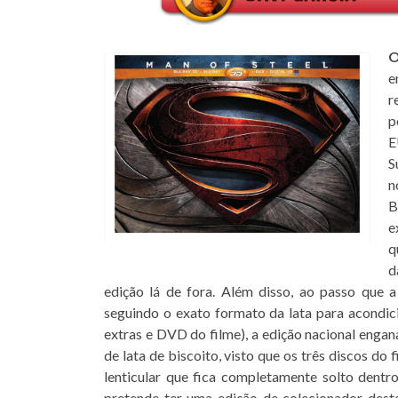
O
e
r
p
E
S
n
B
e
q
d
edição lá de fora. Além disso, ao passo que
seguindo o exato formato da lata para acondi
extras e DVD do filme), a edição nacional enga
de lata de biscoito, visto que os três discos d
lenticular que fica completamente solto dent
pretende ter uma edição de colecionador dest