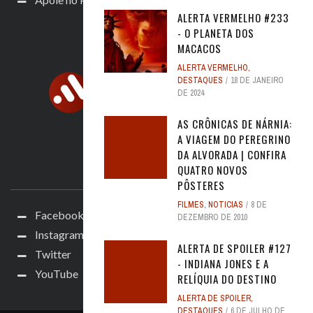
ALERTA VERMELHO #233
- O PLANETA DOS
MACACOS
ALERTA VERMELHO
,
DESTAQUES
18 DE JANEIRO
DE 2024
AS CRÔNICAS DE NÁRNIA:
A VIAGEM DO PEREGRINO
DA ALVORADA | CONFIRA
QUATRO NOVOS
ACOMPANHE
PÔSTERES
FILMES
,
NOTICIAS
8 DE
Facebook
DEZEMBRO DE 2010
Instagram
ALERTA DE SPOILER #127
Twitter
- INDIANA JONES E A
YouTube
RELÍQUIA DO DESTINO
ALERTA DE SPOILER
,
DESTAQUES
6 DE JULHO DE