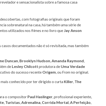
descobertas, com fotografias originais que foram
ência sobrenatural na casa, há também uma série de
os utilizados nos filmes e no livro que
Jay Anson
os casos documentados não é só revisitada, mas também
ine Duncan
,
Brooklyn Hudson
,
Amanda Raymond
,
 além de
Lesley Chilcott
produtora de
Uma Verdade
ecutivo do sucesso recente
Origem
, ou
From
no original.
mais conhecido por ter dirigido o curta
Killer
,
The
para o compositor
Paul
Haslinger
, profissional experiente,
ite
,
Turistas
,
Adrenalina
,
Corrida Mortal
,
A Perfeição
,