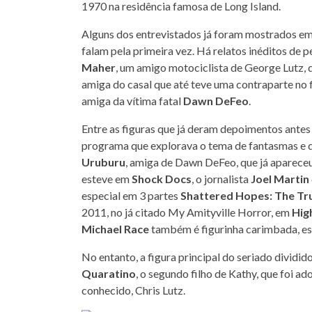
1970 na residência famosa de Long Island.
Alguns dos entrevistados já foram mostrados em
falam pela primeira vez. Há relatos inéditos de p
Maher
, um amigo motociclista de George Lutz,
amiga do casal que até teve uma contraparte no 
amiga da vítima fatal
Dawn DeFeo
.
Entre as figuras que já deram depoimentos ante
programa que explorava o tema de fantasmas e 
Uruburu
, amiga de Dawn DeFeo, que já aparec
esteve em
Shock Docs
, o jornalista
Joel Martin
especial em 3 partes
Shattered Hopes: The Tru
2011, no já citado My Amityville Horror, em
Hig
Michael Race
também é figurinha carimbada, est
No entanto, a figura principal do seriado divid
Quaratino
, o segundo filho de Kathy, que foi 
conhecido, Chris Lutz.