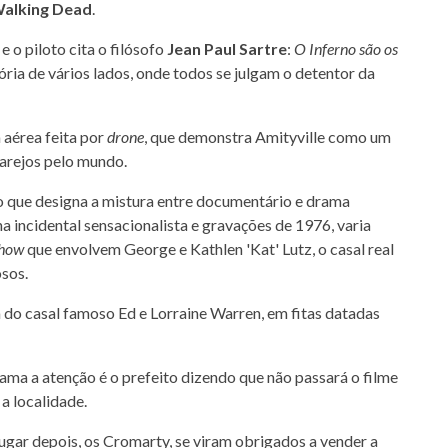
Walking Dead
.
o piloto cita o filósofo
Jean Paul Sartre
:
O Inferno são os
ória de vários lados, onde todos se julgam o detentor da
aérea feita por
drone
, que demonstra Amityville como um
garejos pelo mundo.
 que designa a mistura entre documentário e drama
ha incidental sensacionalista e gravações de 1976, varia
show
que envolvem George e Kathlen 'Kat' Lutz, o casal real
osos.
do casal famoso Ed e Lorraine Warren, em fitas datadas
ama a atenção é o prefeito dizendo que não passará o filme
a localidade.
ugar depois, os Cromarty, se viram obrigados a vender a