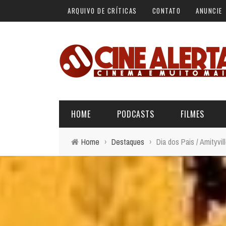
ARQUIVO DE CRÍTICAS
CONTATO
ANUNCIE
HOME
PODCASTS
FILMES
Home
›
Destaques
›
Dia dos Pais / Amityvi
ALERTA VERMELHO
ÚLTIMAS REVIEWS
BÁSICO DO CINEMA
ALERTA DE SPOILER
CINERAMA
FORA DA CURVA