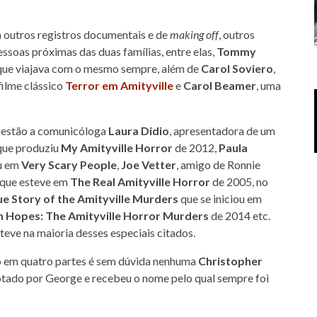
 outros registros documentais e de
making off
, outros
essoas próximas das duas famílias, entre elas,
Tommy
 que viajava com o mesmo sempre, além de
Carol Soviero
,
filme clássico
Terror em Amityville
e
Carol Beamer
, uma
s estão a comunicóloga
Laura Didio
, apresentadora de um
que produziu
My Amityville Horror
de 2012,
Paula
eu em
Very Scary People
,
Joe Vetter
, amigo de Ronnie
que esteve em
The Real Amityville Horror
de 2005, no
e Story of the Amityville Murders
que se iniciou em
h Hopes: The Amityville Horror Murders
de 2014 etc.
eve na maioria desses especiais citados.
ido em quatro partes é sem dúvida nenhuma
Christopher
adotado por George e recebeu o nome pelo qual sempre foi