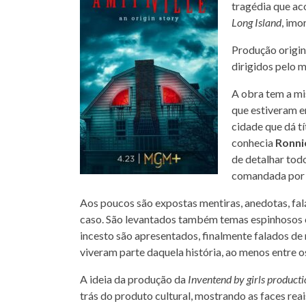
tragédia que ac
Long Island
, imo
Produção origin
dirigidos pelo 
A obra tem a mi
que estiveram e
cidade que dá tí
conhecia
Ronni
de detalhar todo
comandada po
Aos poucos são expostas mentiras, anedotas, falá
caso. São levantados também temas espinhosos 
incesto são apresentados, finalmente falados de 
viveram parte daquela história, ao menos entre o
A ideia da produção da
Inventend by girls product
trás do produto cultural, mostrando as faces re