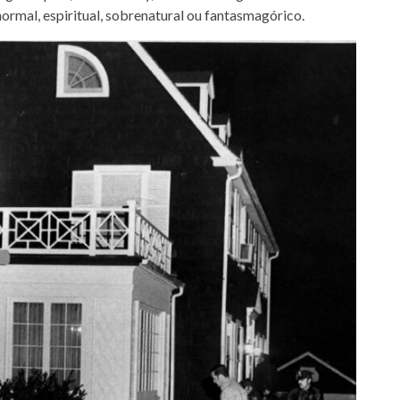
ormal, espiritual, sobrenatural ou fantasmagórico.