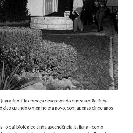
 Quaratino. Ele começa descrevendo que sua mãe tinha
ológico quando o menino era novo, com apenas cinco anos
es- o pai biológico tinha ascendência italiana - como