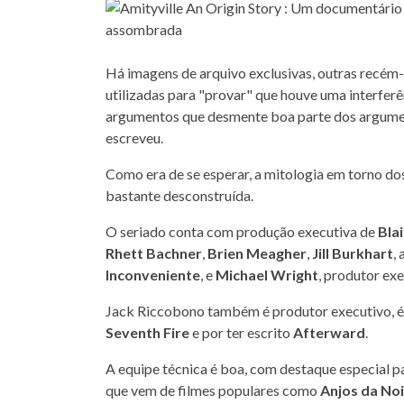
Há imagens de arquivo exclusivas, outras recém-
utilizadas para "provar" que houve uma interfer
argumentos que desmente boa parte dos argument
escreveu.
Como era de se esperar, a mitologia em torno d
bastante desconstruída.
O seriado conta com produção executiva de
Bla
Rhett Bachner
,
Brien Meagher
,
Jill Burkhart
,
Inconveniente
, e
Michael Wright
, produtor ex
Jack Riccobono também é produtor executivo, é 
Seventh Fire
e por ter escrito
Afterward
.
A equipe técnica é boa, com destaque especial 
que vem de filmes populares como
Anjos da No