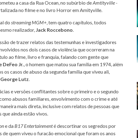
ometeu a casa da Rua Ocean, no subúrbio de
Amtityville -
rtalizada no filme e no livro Horror em Amityville.
al do
streaming
MGM+
, tem quatro capítulos, todos
mesmo realizador,
Jack Roccebono
.
ssão de trazer relatos das testemunhas e investigadores
nvolvidos nos dois casos de violência que ocorreram na
tulo ao filme, livro e franquia, falando com gente que
e DeFeo Jr.
, o homem que matou sua família em 1974, além
s os casos de abuso da segunda família que viveu ali,
r
George Lutz
.
cias e versões conflitantes sobre o primeiro e o segundo
como abusos familiares, envolvimento com o crime e até
maneira mais direta, inclusive com relatos de pessoas que
s que ainda estão vivos.
ion
e da
B17 Entertainment
é descortinar os segredos por
ais de quem viveu o furacão emocional que foram os anos