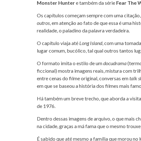
Monster Hunter
e também da série
Fear The 
Os capítulos começam sempre com uma citação, e 
outros
, em atenção ao fato de que essa é uma hist
realidade, o paladino da palavra verdadeira.
O capítulo viaja até
Long Island
, com uma tomada 
lugar comum, bucólico, tal qual outros tantos lu
O formato imita o estilo de um
docudrama
(termo
ficcional) mostra imagens reais, mistura com tril
entre cenas do filme original, conversas em
talk 
em que se baseou a história dos filmes mais fam
Há também um breve trecho, que aborda a visita 
de 1976.
Dentro dessas imagens de arquivo, o que mais ch
na cidade, graças a má fama que o mesmo trouxe 
É sabido que até mesmo a família que morou no l