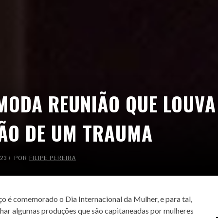
E SPOILER #151 - AVATAR -
GOU A HORA DE PARAR
E DEZEMBRO DE 2025
16
 COLT... PARA OS FILHOS DO
 COLT... PARA OS FILHOS DO
LITTLE NICKY - UM DIAB
LITTLE NICKY - UM DIAB
 FILMES DE CAVALEIROS DO
SE TRAP: O FILME COM O
ALERTA DICAS #09 - GOTHAM
TREMEMBÉ - A PRISÃO DOS
ALERTA DE SPOILER #150 -
NIO: UM WESTERN SPAGHETTI
NIO: UM WESTERN SPAGHETTI
DIFERENTE : UMA COMÉDIA DE
DIFERENTE : UMA COMÉDIA DE
KEY MOUSE ASSASSINO
ZODÍACO
QUARTETO FANTÁSTICO - PRIMEI
FAMOSOS: QUANDO O TRUE CRI
CENTRAL
QUE PERVERTE ...
QUE PERVERTE ...
SANDLER, ...
SANDLER, ...
ÔMODA REUNIÃO QUE LOUVA
ENCONTRA A ...
PASSOS
 FEVEREIRO DE 2026
DE AGOSTO DE 2024
36
51
8 DE SETEMBRO DE 2016
1
7 DE MAIO DE 2026
7 DE MAIO DE 2026
3
3
29 DE ABRIL DE 2026
29 DE ABRIL DE 2026
1
1
7 DE NOVEMBRO DE 2025
31 DE JULHO DE 2025
17
2
ÃO DE UM TRAUMA
23
POR
FILIPE PEREIRA
o é comemorado o Dia Internacional da Mulher, e para tal,
har algumas produções que são capitaneadas por mulheres