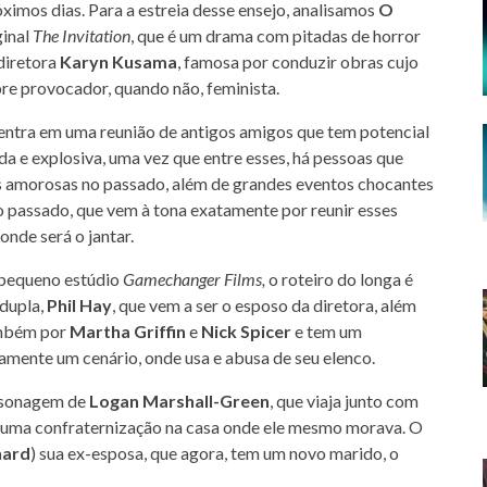
ximos dias. Para a estreia desse ensejo, analisamos
O
ginal
The Invitation
, que é um drama com pitadas de horror
diretora
Karyn Kusama
, famosa por conduzir obras cujo
re provocador, quando não, feminista.
entra em uma reunião de antigos amigos que tem potencial
a e explosiva, uma vez que entre esses, há pessoas que
s amorosas no passado, além de grandes eventos chocantes
o passado, que vem à tona exatamente por reunir esses
onde será o jantar.
 pequeno estúdio
Gamechanger Films,
o roteiro do longa é
 dupla,
Phil Hay
, que vem a ser o esposo da diretora, além
ambém por
Martha Griffin
e
Nick Spicer
e tem um
ente um cenário, onde usa e abusa de seu elenco.
ersonagem de
Logan Marshall-Green
, que viaja junto com
a uma confraternização na casa onde ele mesmo morava. O
hard
) sua ex-esposa, que agora, tem um novo marido, o