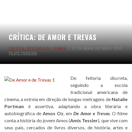
CRÍTICA: DE AMOR E TREVAS
CRÍTICA
,
DESTAQUES
,
FILMES
27 DE ABRIL DE 2016
POR
FILIPE PEREIRA
De feitoria discreta,
seguindo a escola
tradicional americana de
cinema, a estreia em direção de longas-metragens de
Natalie
Portman
é assertiva, adaptando a obra literária e
autobiográfica de
Amos Oz
, em
De Amor e Trevas
. O filme
conta a história do jovem Amos (
Amis Tessler
), que vive com
seus pais, cercados de livros diversos, de história, artes e