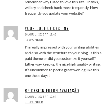
remember why I used to love this site. Thanks, I
will try and check back more frequently. How
frequently you update your website?
YOUR CODE OF DESTINY
16 ABRIL, 2025 AT 13:40
RESPONDER
I’m really impressed with your writing abilities
and also with the structure to your blog. Is this a
paid theme or did you customize it yourself?
Either way keep up the nice high quality writing,
it’s uncommon to peer a great weblog like this
one these days
!
R9 DESIGN FUTON AVALIAÇÃO
23 ABRIL, 2025 AT 10:04
RESPONDER