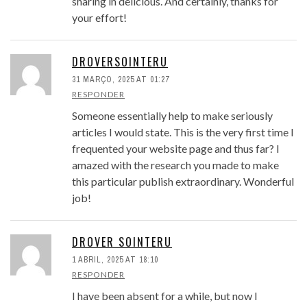
sharing in delicious. And certainly, thanks for
your effort!
DROVERSOINTERU
31 MARÇO, 2025 AT 01:27
RESPONDER
Someone essentially help to make seriously
articles I would state. This is the very first time I
frequented your website page and thus far? I
amazed with the research you made to make
this particular publish extraordinary. Wonderful
job!
DROVER SOINTERU
1 ABRIL, 2025 AT 18:10
RESPONDER
I have been absent for a while, but now I