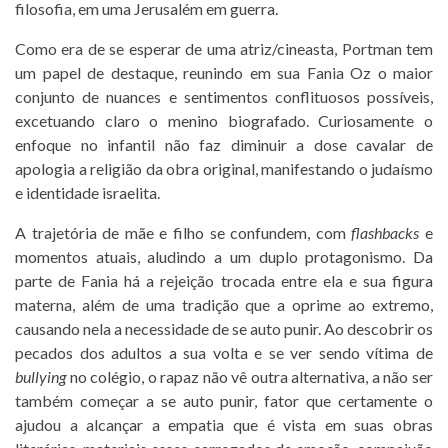
filosofia, em uma Jerusalém em guerra.
Como era de se esperar de uma atriz/cineasta, Portman tem
um papel de destaque, reunindo em sua Fania Oz o maior
conjunto de nuances e sentimentos conflituosos possíveis,
excetuando claro o menino biografado. Curiosamente o
enfoque no infantil não faz diminuir a dose cavalar de
apologia a religião da obra original, manifestando o judaísmo
e identidade israelita.
A trajetória de mãe e filho se confundem, com
flashbacks
e
momentos atuais, aludindo a um duplo protagonismo. Da
parte de Fania há a rejeição trocada entre ela e sua figura
materna, além de uma tradição que a oprime ao extremo,
causando nela a necessidade de se auto punir. Ao descobrir os
pecados dos adultos a sua volta e se ver sendo vítima de
bullying
no colégio, o rapaz não vê outra alternativa, a não ser
também começar a se auto punir, fator que certamente o
ajudou a alcançar a empatia que é vista em suas obras