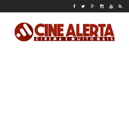
Cine Alerta – Cinema e
muito mais!
Ponte de Comando
ARQUIVO DE CRÍTICAS
CONTATO
ANUNCIE
APOIE NO PATREON
APOIE NO PADRIM!
Sala de Teletransporte
HOME