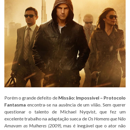
Porém o grande defeito de
Missão: Impossível – Protocolo
Fantasma
encontra-se na ausência de um vilão. Sem querer
questionar o talento de Michael Nyqvist, que fez um
excelente trabalho na adaptação sueca de
Os Homens que Não
Amavam as Mulheres (2009)
, mas é inegável que o ator não