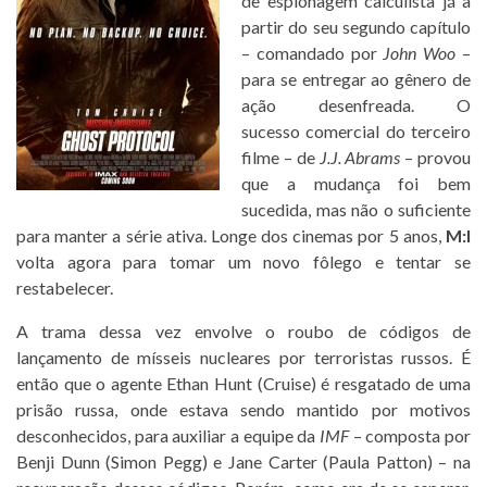
de espionagem calculista já a
partir do seu segundo capítulo
– comandado por
John Woo
–
para se entregar ao gênero de
ação desenfreada. O
sucesso comercial do terceiro
filme – de
J.J. Abrams
– provou
que a mudança foi bem
sucedida, mas não o suficiente
para manter a série ativa. Longe dos cinemas por 5 anos,
M:I
volta agora para tomar um novo fôlego e tentar se
restabelecer.
A trama dessa vez envolve o roubo de códigos de
lançamento de mísseis nucleares por terroristas russos. É
então que o agente Ethan Hunt (Cruise) é resgatado de uma
prisão russa, onde estava sendo mantido por motivos
desconhecidos, para auxiliar a equipe da
IMF
– composta por
Benji Dunn (Simon Pegg) e Jane Carter (Paula Patton) – na