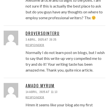
Awsome article and straight to the point. I am
not sure if this is actually the best place to ask
but do you guys have any thoughts on where to
employ some professional writers? Thx
DROVERSOINTERU
3 ABRIL, 2025 AT 20:25
RESPONDER
Normally I do not learn post on blogs, but I wish
to say that this write-up very compelled me to
try and do it! Your writing taste has been
amazed me. Thank you, quite nice article.
AMADO MYRUM
14 ABRIL, 2025 AT 11:13
RESPONDER
Hmm it seems like your blog ate my first