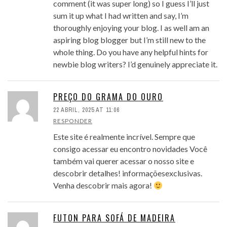
comment (it was super long) so I guess I’ll just
sum it up what I had written and say, I’m
thoroughly enjoying your blog. I as well am an
aspiring blog blogger but I’m still new to the
whole thing. Do you have any helpful hints for
newbie blog writers? I’d genuinely appreciate it.
PREÇO DO GRAMA DO OURO
22 ABRIL, 2025 AT 11:06
RESPONDER
Este site é realmente incrível. Sempre que
consigo acessar eu encontro novidades Você
também vai querer acessar o nosso site e
descobrir detalhes! informaçõesexclusivas.
Venha descobrir mais agora!
FUTON PARA SOFÁ DE MADEIRA