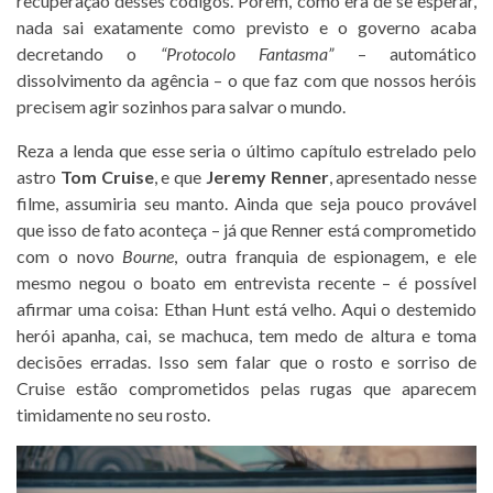
recuperação desses códigos. Porém, como era de se esperar,
nada sai exatamente como previsto e o governo acaba
decretando o
“Protocolo Fantasma”
– automático
dissolvimento da agência – o que faz com que nossos heróis
precisem agir sozinhos para salvar o mundo.
Reza a lenda que esse seria o último capítulo estrelado pelo
astro
Tom Cruise
, e que
Jeremy Renner
, apresentado nesse
filme, assumiria seu manto. Ainda que seja pouco provável
que isso de fato aconteça – já que Renner está comprometido
com o novo
Bourne
, outra franquia de espionagem, e ele
mesmo negou o boato em entrevista recente – é possível
afirmar uma coisa: Ethan Hunt está velho. Aqui o destemido
herói apanha, cai, se machuca, tem medo de altura e toma
decisões erradas. Isso sem falar que o rosto e sorriso de
Cruise estão comprometidos pelas rugas que aparecem
timidamente no seu rosto.