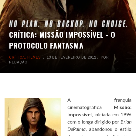
CRÍTICA: MISSÃO IMPOSSÍVEL - O
PROTOCOLO FANTASMA
CRÍTICA
,
FILMES
13 DE FEVEREIRO DE 2012
POR
REDAÇÃO
A franquia
cinematográfica
Missão:
Impossível
, iniciada em 1996
com o longa dirigido por
Brian
DePalma
, abandonou o estilo