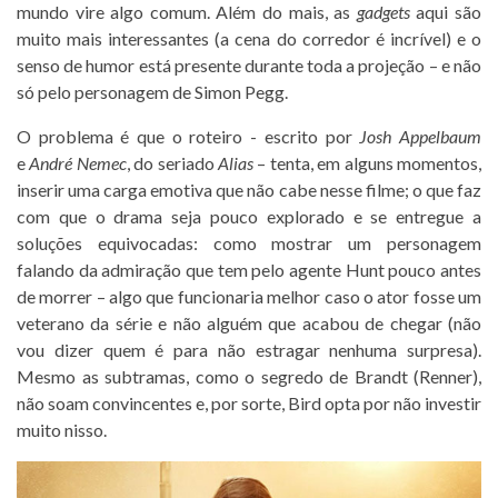
mundo vire algo comum. Além do mais, as
gadgets
aqui são
muito mais interessantes (a cena do corredor é incrível) e o
senso de humor está presente durante toda a projeção – e não
só pelo personagem de Simon Pegg.
O problema é que o roteiro - escrito por
Josh Appelbaum
e
André Nemec
, do seriado
Alias
– tenta, em alguns momentos,
inserir uma carga emotiva que não cabe nesse filme; o que faz
com que o drama seja pouco explorado e se entregue a
soluções equivocadas: como mostrar um personagem
falando da admiração que tem pelo agente Hunt pouco antes
de morrer – algo que funcionaria melhor caso o ator fosse um
veterano da série e não alguém que acabou de chegar (não
vou dizer quem é para não estragar nenhuma surpresa).
Mesmo as subtramas, como o segredo de Brandt (Renner),
não soam convincentes e, por sorte, Bird opta por não investir
muito nisso.