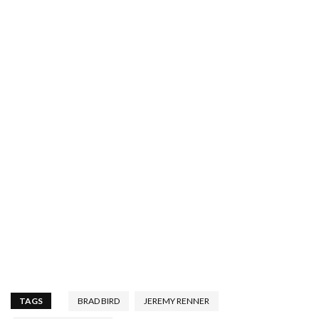
TAGS
BRAD BIRD
JEREMY RENNER