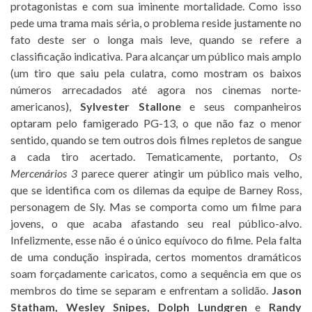
protagonistas e com sua iminente mortalidade. Como isso
pede uma trama mais séria, o problema reside justamente no
fato deste ser o longa mais leve, quando se refere a
classificação indicativa. Para alcançar um público mais amplo
(um tiro que saiu pela culatra, como mostram os baixos
números arrecadados até agora nos cinemas norte-
americanos),
Sylvester Stallone
e seus companheiros
optaram pelo famigerado PG-13, o que não faz o menor
sentido, quando se tem outros dois filmes repletos de sangue
a cada tiro acertado. Tematicamente, portanto,
Os
Mercenários 3
parece querer atingir um público mais velho,
que se identifica com os dilemas da equipe de Barney Ross,
personagem de Sly. Mas se comporta como um filme para
jovens, o que acaba afastando seu real público-alvo.
Infelizmente, esse não é o único equívoco do filme. Pela falta
de uma condução inspirada, certos momentos dramáticos
soam forçadamente caricatos, como a sequência em que os
membros do time se separam e enfrentam a solidão.
Jason
Statham, Wesley Snipes, Dolph Lundgren
e
Randy