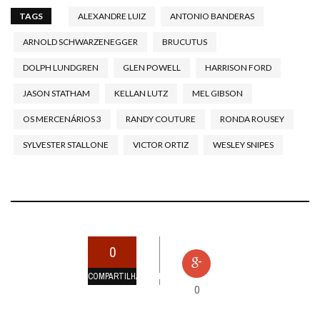
TAGS
ALEXANDRE LUIZ
ANTONIO BANDERAS
ARNOLD SCHWARZENEGGER
BRUCUTUS
DOLPH LUNDGREN
GLEN POWELL
HARRISON FORD
JASON STATHAM
KELLAN LUTZ
MEL GIBSON
OS MERCENÁRIOS 3
RANDY COUTURE
RONDA ROUSEY
SYLVESTER STALLONE
VICTOR ORTIZ
WESLEY SNIPES
0
COMPARTILHAMENTOS
0