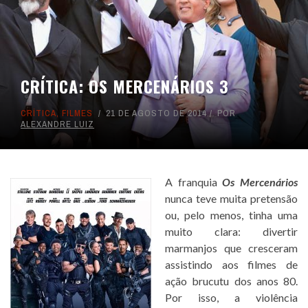
CRÍTICA: OS MERCENÁRIOS 3
CRÍTICA
,
FILMES
21 DE AGOSTO DE 2014
POR
ALEXANDRE LUIZ
A franquia
Os Mercenários
nunca teve muita pretensão
ou, pelo menos, tinha uma
muito clara: divertir
marmanjos que cresceram
assistindo aos filmes de
ação brucutu dos anos 80.
Por isso, a violência