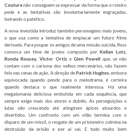
Couture
não conseguem se expressar da forma que o roteiro
pede e as tentativas são involuntariamente engraçadas,
beirando o patético.
A nova investida introduz também personagens mais jovens,
o que soa como a tentativa de emplacar um futuro filme
derivado. Para poupar os amigos de uma missão suicida, Ross
convoca um time de jovens composto por
Kellan Lutz,
Ronda Rousey, Victor Ortiz
e
Glen Powell
que, se não
contam com o carisma dos velhos mercenários, não fazem
feio nas cenas de ação. A direção de
Patrick Hughes
, embora
equivocada quando pende para o melodrama, é certeira
quando destaca o que realmente interessa. Há uma
megalomania deliciosa embutida em cada sequência, que
sempre exige mais dos atores e dublês. As perseguições e
lutas vão crescendo até atingirem ápices absurdos e
divertidos. Um confronto com um vilão termina com o
disparo de um míssil, o resgate de um prisioneiro culmina na
destruição da prisão e por aí vai. E tudo muito bem