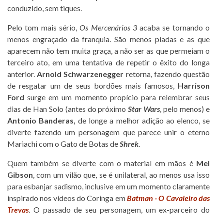
conduzido, sem tiques.
Pelo tom mais sério,
Os Mercenários 3
acaba se tornando o
menos engraçado da franquia. São menos piadas e as que
aparecem não tem muita graça, a não ser as que permeiam o
terceiro ato, em uma tentativa de repetir o êxito do longa
anterior.
Arnold Schwarzenegger
retorna, fazendo questão
de resgatar um de seus bordões mais famosos,
Harrison
Ford
surge em um momento propício para relembrar seus
dias de Han Solo (antes do próximo
Star Wars
, pelo menos) e
Antonio Banderas,
de longe a melhor adição ao elenco, se
diverte fazendo um personagem que parece unir o eterno
Mariachi com o Gato de Botas de
Shrek
.
Quem também se diverte com o material em mãos é
Mel
Gibson
, com um vilão que, se é unilateral, ao menos usa isso
para esbanjar sadismo, inclusive em um momento claramente
inspirado nos vídeos do Coringa em
Batman - O Cavaleiro das
Trevas
. O passado de seu personagem, um ex-parceiro do