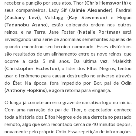
receber a punição por seus atos, Thor (
Chris Hemsworth
) e
seus companheiros, Lady Sif (
Jaimie Alexander
), Fandral
(
Zachary Levi
), Volstagg (
Ray Stevenson
) e Hogun
(
Tadanobu Asano
), estão colocando ordem nos outros
reinos, e na Terra, Jane Foster (
Natalie Portman
) está
investigando uma série de anomalias semelhantes àquelas de
quando encontrou seu heroico namorado. Esses distúrbios
são resultados de um alinhamento entre os nove reinos, que
ocorre a cada 5 mil anos. Da última vez, Malekith
(
Christopher Eccleston
), o líder dos Elfos Negros, tentou
usar o fenômeno para causar destruição no universo através
do Éter. Na época, fora impedido por Bor, pai de Odin
(
Anthony Hopkins
), e agora retorna para vingança.
O longa já comete um erro grave de narrativa logo no início.
Com uma narração do pai de Thor, o espectador conhece
toda a história dos Elfos Negros e de sua derrota no passado
remoto, algo que será recontado cerca de 40 minutos depois,
novamente pelo próprio Odin. Essa repetição de informações