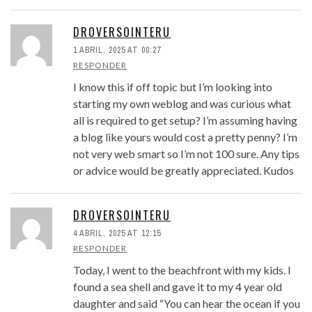
DROVERSOINTERU
1 ABRIL, 2025 AT 00:27
RESPONDER
I know this if off topic but I’m looking into
starting my own weblog and was curious what
all is required to get setup? I’m assuming having
a blog like yours would cost a pretty penny? I’m
not very web smart so I’m not 100 sure. Any tips
or advice would be greatly appreciated. Kudos
DROVERSOINTERU
4 ABRIL, 2025 AT 12:15
RESPONDER
Today, I went to the beachfront with my kids. I
found a sea shell and gave it to my 4 year old
daughter and said “You can hear the ocean if you