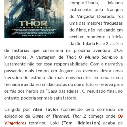
compartilhada, iniciada
justamente pela franquia
do Vingador Dourado, foi
uma das maiores fraquezas
do filme, não indicando em
nenhum momento o início
da tão falada Fase 2, a série
de histórias que culminaria na próxima aventura d’Os
Vingadores. A vantagem de
Thor: O Mundo Sombrio
é
justamente não ter essa responsabilidade. Com a narrativa
passando mais tempo em Asgard, os eventos desta nova
investida do estúdio são mais convincentes em uma trama
fechada e ainda assim dão pistas do que o futuro reserva para
os fãs dos heróis da “Casa das Ideias”. O resultado final, no
entanto, poderia ser mais satisfatório.
Dirigido por
Alan Taylor
(conhecido pelo comando de
episódios de
Game of Thrones
),
Thor 2
começa onde
Os
Vingadores
terminou. Loki (
Tom Hiddleston
) acaba de