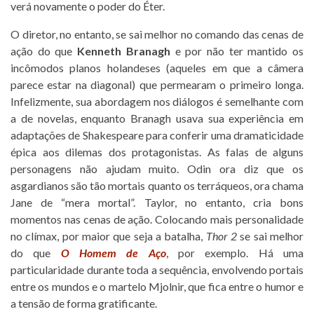
verá novamente o poder do Éter.
O diretor, no entanto, se sai melhor no comando das cenas de
ação do que
Kenneth Branagh
e por não ter mantido os
incômodos planos holandeses (aqueles em que a câmera
parece estar na diagonal) que permearam o primeiro longa.
Infelizmente, sua abordagem nos diálogos é semelhante com
a de novelas, enquanto Branagh usava sua experiência em
adaptações de Shakespeare para conferir uma dramaticidade
épica aos dilemas dos protagonistas. As falas de alguns
personagens não ajudam muito. Odin ora diz que os
asgardianos são tão mortais quanto os terráqueos, ora chama
Jane de “mera mortal”. Taylor, no entanto, cria bons
momentos nas cenas de ação. Colocando mais personalidade
no clímax, por maior que seja a batalha,
Thor 2
se sai melhor
do que
O Homem de Aço
, por exemplo. Há uma
particularidade durante toda a sequência, envolvendo portais
entre os mundos e o martelo Mjolnir, que fica entre o humor e
a tensão de forma gratificante.