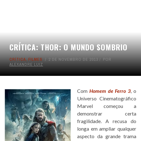
CRÍTICA: THOR: O MUNDO SOMBRIO
CRÍTICA
,
FILMES
2 DE NOVEMBRO DE 2013
POR
ALEXANDRE LUIZ
Com
Homem de Ferro 3
, o
Universo Cinematográfico
Marvel começou a
demonstrar certa
fragilidade. A recusa do
longa em ampliar qualquer
aspecto da grande trama