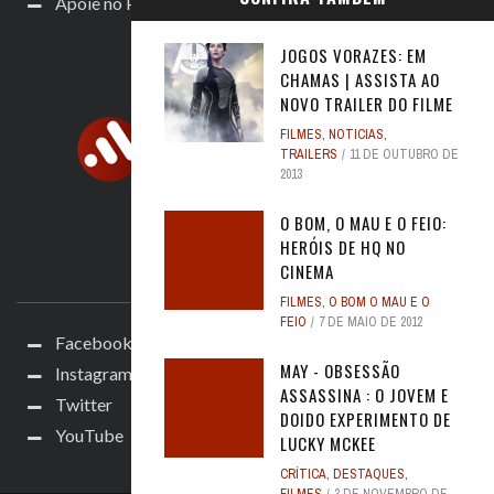
Apoie no Padrim!
JOGOS VORAZES: EM
CHAMAS | ASSISTA AO
NOVO TRAILER DO FILME
FILMES
,
NOTICIAS
,
TRAILERS
11 DE OUTUBRO DE
2013
O BOM, O MAU E O FEIO:
HERÓIS DE HQ NO
CINEMA
ACOMPANHE
FILMES
,
O BOM O MAU E O
FEIO
7 DE MAIO DE 2012
Facebook
MAY - OBSESSÃO
Instagram
ASSASSINA : O JOVEM E
Twitter
DOIDO EXPERIMENTO DE
YouTube
LUCKY MCKEE
CRÍTICA
,
DESTAQUES
,