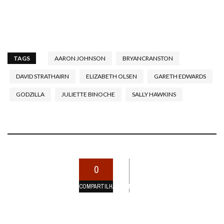
TAGS
AARON JOHNSON
BRYANCRANSTON
DAVID STRATHAIRN
ELIZABETH OLSEN
GARETH EDWARDS
GODZILLA
JULIETTE BINOCHE
SALLY HAWKINS
0
COMPARTILHAMENTOS