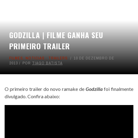
GODZILLA | FILME GANHA SEU
PRIMEIRO TRAILER
FILMES
,
NOTICIAS
,
TRAILERS
10 DE DEZEMBRO DE
2013
POR
TIAGO BATISTA
O primeiro trailer do novo ramake de
Godzilla
foi finalmente
divulgado. Confira abaixo: