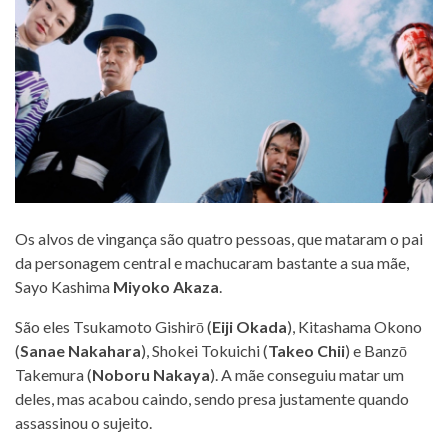
Os alvos de vingança são quatro pessoas, que mataram o pai
da personagem central e machucaram bastante a sua mãe,
Sayo Kashima
Miyoko Akaza
.
São eles Tsukamoto Gishirō (
Eiji Okada
), Kitashama Okono
(
Sanae Nakahara
), Shokei Tokuichi (
Takeo Chii
) e Banzō
Takemura (
Noboru Nakaya
). A mãe conseguiu matar um
deles, mas acabou caindo, sendo presa justamente quando
assassinou o sujeito.