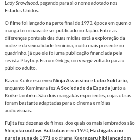
Lady Snowblood
, pegando para si o nome adotado nos
Estados Unidos.
O filme foi lançado na parte final de 1973, época em quem o
mangá terminava de ser publicado no Japão. Entre as
diferenças pontuais das duas mídias está a exploração da
nudez e da sexualidade feminina, muito mais presente no
quadrinho, já que ele foi uma publicação financiada pela
revista Playboy. Era um
Gekiga,
um
mangá
voltado para o
público adulto.
Kazuo Koike escreveu
Ninja Assassino
e
Lobo Solitário
,
enquanto Kamimura fez
A Sociedade da Espada
junto a
Koike também. São dois mangakás experientes, cujas obras
foram bastante adaptadas para o cinema e mídias
audiovisuais.
Fujita fez dezenas de filmes, dos quais os mais lembrados são
Shinjuku outlaw: Buttobase
em 1970,
Hachigatsu no
nureta suna
de 1971 e o drama
Kaerazaru hibi lançadom