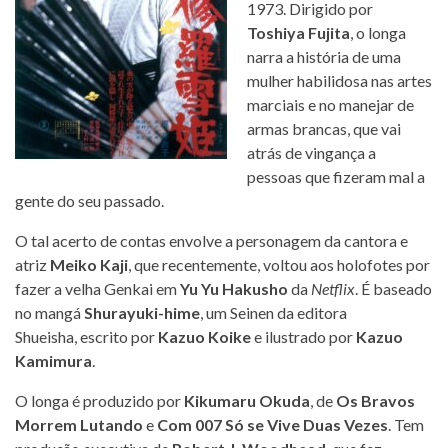
1973. Dirigido por
Toshiya Fujita
, o longa
narra a história de uma
mulher habilidosa nas artes
marciais e no manejar de
armas brancas, que vai
atrás de vingança a
pessoas que fizeram mal a
gente do seu passado.
O tal acerto de contas envolve a personagem da cantora e
atriz
Meiko Kaji
, que recentemente, voltou aos holofotes por
fazer a velha Genkai em
Yu Yu Hakusho
da
Netflix
. É baseado
no mangá
Shurayuki-hime
, um Seinen da editora
Shueisha, escrito por
Kazuo Koike
e ilustrado por
Kazuo
Kamimura
.
O longa é produzido por
Kikumaru Okuda
, de
Os Bravos
Morrem Lutando
e
Com 007 Só se Vive Duas Vezes
. Tem