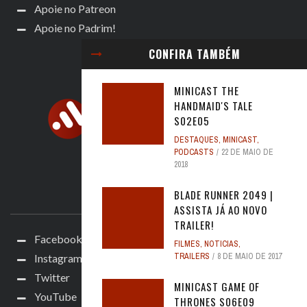
Apoie no Patreon
Apoie no Padrim!
CONFIRA TAMBÉM
MINICAST THE
HANDMAID'S TALE
S02E05
DESTAQUES
,
MINICAST
,
PODCASTS
22 DE MAIO DE
2018
BLADE RUNNER 2049 |
ACOMPANHE
ASSISTA JÁ AO NOVO
TRAILER!
Facebook
FILMES
,
NOTICIAS
,
TRAILERS
8 DE MAIO DE 2017
Instagram
Twitter
MINICAST GAME OF
YouTube
THRONES S06E09