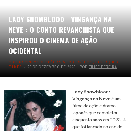
LADY SNOWBLOOD - VINGANÇA NA
NEVE : O CONTO REVANCHISTA QUE
INSPIROU O CINEMA DE AÇÃO
OCIDENTAL
COLUNA CINEMA DE AÇÃO ASIÁTICO
,
CRÍTICA
,
DESTAQUES
,
FILMES
29 DE DEZEMBRO DE 2023
POR
FILIPE PEREIRA
Lady Snowblood:
Vingança na Neve
é um
filme de ação e drama
japonês que completou
cinquenta anos em 2023, já
que foi lançado no ano de