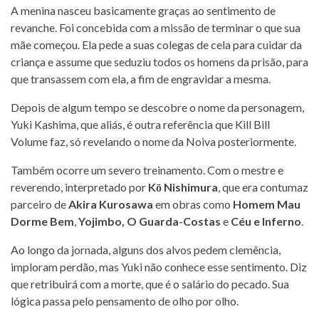
A menina nasceu basicamente graças ao sentimento de
revanche. Foi concebida com a missão de terminar o que sua
mãe começou. Ela pede a suas colegas de cela para cuidar da
criança e assume que seduziu todos os homens da prisão, para
que transassem com ela, a fim de engravidar a mesma.
Depois de algum tempo se descobre o nome da personagem,
Yuki Kashima, que aliás, é outra referência que Kill Bill
Volume faz, só revelando o nome da Noiva posteriormente.
Também ocorre um severo treinamento. Com o mestre e
reverendo, interpretado por
Kō Nishimura
, que era contumaz
parceiro de
Akira Kurosawa
em obras como
Homem Mau
Dorme Bem
,
Yojimbo, O Guarda-Costas
e
Céu e Inferno
.
Ao longo da jornada, alguns dos alvos pedem clemência,
imploram perdão, mas Yuki não conhece esse sentimento. Diz
que retribuirá com a morte, que é o salário do pecado. Sua
lógica passa pelo pensamento de olho por olho.