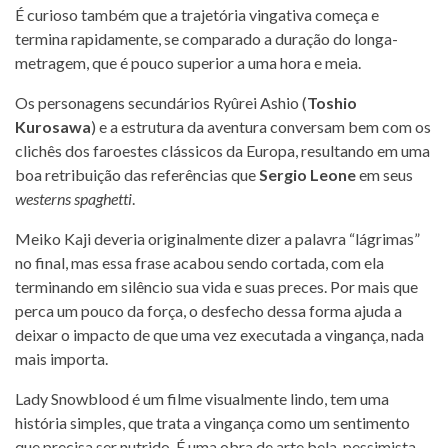
É curioso também que a trajetória vingativa começa e
termina rapidamente, se comparado a duração do longa-
metragem, que é pouco superior a uma hora e meia.
Os personagens secundários Ryûrei Ashio (
Toshio
Kurosawa
) e a estrutura da aventura conversam bem com os
clichês dos faroestes clássicos da Europa, resultando em uma
boa retribuição das referências que
Sergio Leone
em seus
westerns spaghetti
.
Meiko Kaji deveria originalmente dizer a palavra “lágrimas”
no final, mas essa frase acabou sendo cortada, com ela
terminando em silêncio sua vida e suas preces. Por mais que
perca um pouco da força, o desfecho dessa forma ajuda a
deixar o impacto de que uma vez executada a vingança, nada
mais importa.
Lady Snowblood é um filme visualmente lindo, tem uma
história simples, que trata a vingança como um sentimento
que precisa ser nutrido. É uma obra de arte bela, pessimista,