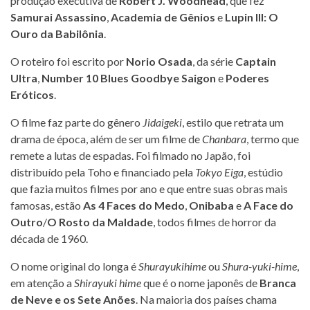
produção executiva de
Robert J. Woodhead
, que fez
Samurai Assassino
,
Academia de Gênios
e
Lupin III: O
Ouro da Babilônia
.
O roteiro foi escrito por
Norio Osada
, da série
Captain
Ultra
,
Number 10 Blues Goodbye Saigon
e
Poderes
Eróticos
.
O filme faz parte do gênero
Jidaigeki
, estilo que retrata um
drama de época, além de ser um filme de
Chanbara
, termo que
remete a lutas de espadas. Foi filmado no Japão, foi
distribuído pela Toho e financiado pela
Tokyo Eiga
, estúdio
que fazia muitos filmes por ano e que entre suas obras mais
famosas, estão
As 4 Faces do Medo
,
Onibaba
e
A Face do
Outro
/
O Rosto da Maldade
, todos filmes de horror da
década de 1960.
O nome original do longa é
Shurayukihime
ou
Shura-yuki-hime
,
em atenção a
Shirayuki hime
que é o nome japonês de
Branca
de Neve e os Sete Anões
. Na maioria dos países chama