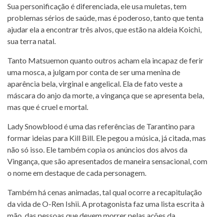
Sua personificação é diferenciada, ele usa muletas, tem
problemas sérios de saúde, mas é poderoso, tanto que tenta
ajudar ela a encontrar três alvos, que estão na aldeia Koichi,
sua terra natal.
Tanto Matsuemon quanto outros acham ela incapaz de ferir
uma mosca, a julgam por conta de ser uma menina de
aparência bela, virginal e angelical. Ela de fato veste a
máscara do anjo da morte, a vingança que se apresenta bela,
mas que é cruel e mortal.
Lady Snowblood é uma das referências de Tarantino para
formar ideias para Kill Bill. Ele pegou a música, já citada, mas
não só isso. Ele também copia os anúncios dos alvos da
Vingança, que são apresentados de maneira sensacional, com
o nome em destaque de cada personagem.
Também há cenas animadas, tal qual ocorre a recapitulação
da vida de O-Ren Ishii. A protagonista faz uma lista escrita à
mão, das pessoas que devem morrer pelas ações da