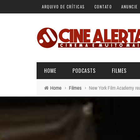
ARQUIVO DE CRÍTICAS
CONTATO
ANUNCIE
HOME
PODCASTS
FILMES
Home
›
Filmes
›
New York Film Academy real
ALERTA VERMELHO
ÚLTIMAS REVIEWS
BÁSICO DO CINEMA
ALERTA DE SPOILER
CINERAMA
FORA DA CURVA