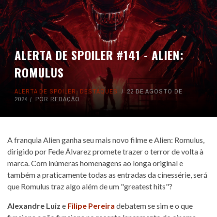
ALERTA DE SPOILER #141 - ALIEN:
ROMULUS
ALERTA DE SPOILER
,
DESTAQUES
22 DE AGOSTO DE
2024
POR
REDAÇÃO
A franquia Alien ganha seu mais novo filme e Alien: Romulus,
dirigido por Fede Álvarez promete trazer o terror de volta à
marca. Com inúmeras homenagens ao longa original e
também a praticamente todas as entradas da cinessérie, será
que Romulus traz algo além de um "greatest hits"?
Alexandre Luiz
e
Filipe Pereira
debatem se sim e o que