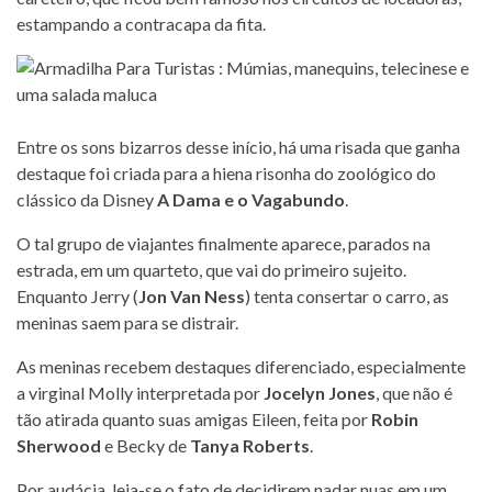
estampando a contracapa da fita.
Entre os sons bizarros desse início, há uma risada que ganha
destaque foi criada para a hiena risonha do zoológico do
clássico da Disney
A Dama e o Vagabundo
.
O tal grupo de viajantes finalmente aparece, parados na
estrada, em um quarteto, que vai do primeiro sujeito.
Enquanto Jerry (
Jon Van Ness
) tenta consertar o carro, as
meninas saem para se distrair.
As meninas recebem destaques diferenciado, especialmente
a virginal Molly interpretada por
Jocelyn Jones
, que não é
tão atirada quanto suas amigas Eileen, feita por
Robin
Sherwood
e Becky de
Tanya Roberts
.
Por audácia, leia-se o fato de decidirem nadar nuas em um