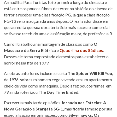
Armadilha Para Turistas foi o primeiro longa do cineasta e
está entre os poucos filmes de terror na história do cinema de
terror a receber uma classificação PG, já que a classificação
PG-13 seria inaugurada anos depois. O realizador disse em
que acredita que sua obra teria tido mais sucesso comercial
se tivesse recebido uma classificação maior, de preferência R.
Carroll trabalhou na montagem de clássicos como
O
Massacre da Serra Elétrica
e
Quadrilha dos Sádicos
.
Desses ele toma emprestado elementos para estabelecer o
horror nessa fita de 1979.
As obras anteriores incluem o curta
The Spider Will Kill You
,
de 1976, sobre um homem cego vivendo em um apartamento
cheio de vida como manequins. Depois fez poucos filmes, em
79 ainda roteirizou
The Day Time Ended
.
Escreveria mais tarde episódios
Jornada nas Estrelas: A
Nova Geração
e
Stargate SG-1
, mas ficaria famoso por sua
especialização em animações, como
Silverhawks,
Os