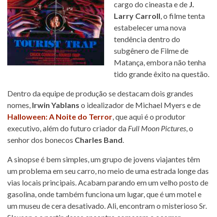
cargo do cineasta e de
J.
Larry Carroll
, o filme tenta
estabelecer uma nova
tendência dentro do
subgênero de Filme de
Matança, embora não tenha
tido grande êxito na questão.
Dentro da equipe de produção se destacam dois grandes
nomes,
Irwin Yablans
o idealizador de Michael Myers e de
Halloween: A Noite do Terror
, que aqui é o produtor
executivo, além do futuro criador da
Full Moon Pictures
, o
senhor dos bonecos
Charles Band
.
A sinopse é bem simples, um grupo de jovens viajantes têm
um problema em seu carro, no meio de uma estrada longe das
vias locais principais. Acabam parando em um velho posto de
gasolina, onde também funciona um lugar, que é um motel e
um museu de cera desativado. Ali, encontram o misterioso Sr.