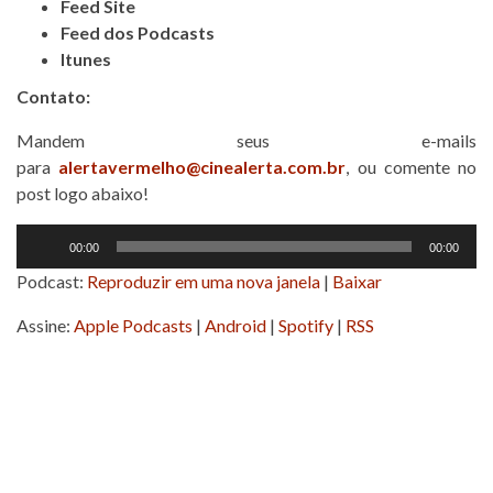
Feed Site
Feed dos Podcasts
Itunes
Contato:
Mandem seus e-mails
para
alertavermelho@cinealerta.com.br
, ou comente no
post logo abaixo!
Tocador
00:00
00:00
de
Podcast:
Reproduzir em uma nova janela
|
Baixar
áudio
Assine:
Apple Podcasts
|
Android
|
Spotify
|
RSS