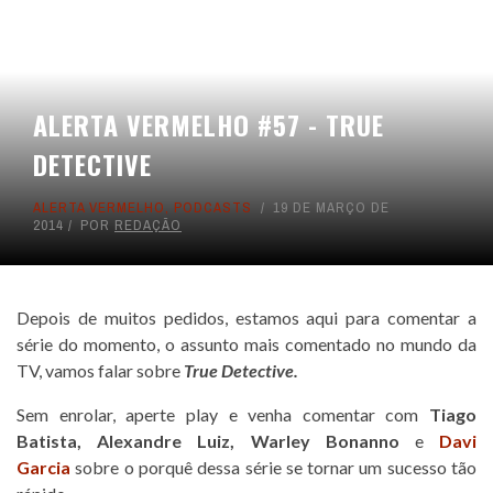
ALERTA VERMELHO #57 - TRUE
DETECTIVE
ALERTA VERMELHO
,
PODCASTS
19 DE MARÇO DE
2014
POR
REDAÇÃO
Depois de muitos pedidos, estamos aqui para comentar a
série do momento, o assunto mais comentado no mundo da
TV, vamos falar sobre
True Detective.
Sem enrolar, aperte play e venha comentar com
Tiago
Batista
,
Alexandre Luiz
,
Warley Bonanno
e
Davi
Garcia
sobre o porquê dessa série se tornar um sucesso tão