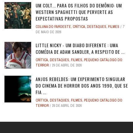
UM COLT... PARA OS FILHOS DO DEMÔNIO: UM
WESTERN SPAGHETTI QUE PERVERTE AS
EXPECTATIVAS PROPOSTAS
COLUNA DO FAROESTE
,
CRÍTICA
,
DESTAQUES
,
FILMES
7
DE MAIO DE 2026
LITTLE NICKY - UM DIABO DIFERENTE : UMA
COMÉDIA DE ADAM SANDLER, A RESPEITO DE ...
CRÍTICA
,
DESTAQUES
,
FILMES
,
PEQUENO CATÁLOGO DO
TERROR
29 DE ABRIL DE 2026
ANJOS REBELDES: UM EXPERIMENTO SINGULAR
DO CINEMA DE HORROR DOS ANOS 1990, QUE SE
FIA ...
CRÍTICA
,
DESTAQUES
,
FILMES
,
PEQUENO CATÁLOGO DO
TERROR
28 DE ABRIL DE 2026