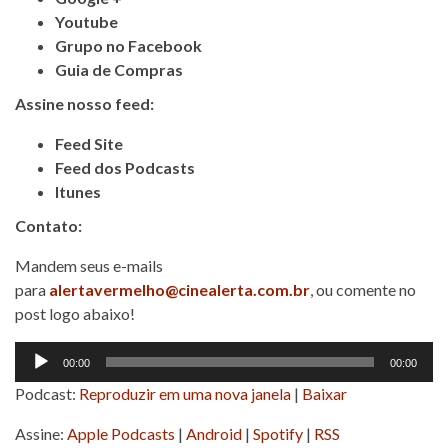
Youtube
Grupo no Facebook
Guia de Compras
Assine nosso feed:
Feed Site
Feed dos Podcasts
Itunes
Contato:
Mandem seus e-mails
para
alertavermelho@cinealerta.com.br
, ou comente no
post logo abaixo!
Tocador
00:00
00:00
de
Podcast:
Reproduzir em uma nova janela
|
Baixar
áudio
Assine:
Apple Podcasts
|
Android
|
Spotify
|
RSS