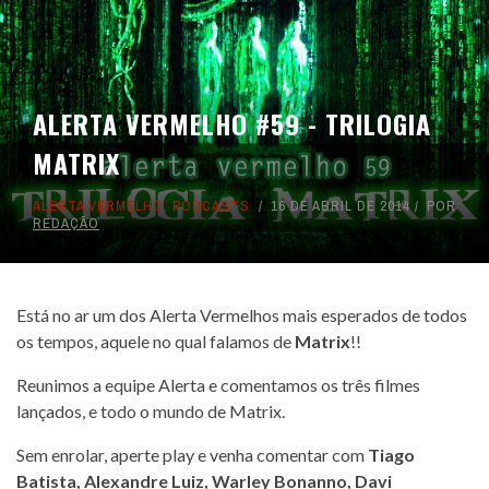
ALERTA VERMELHO #59 - TRILOGIA
MATRIX
ALERTA VERMELHO
,
PODCASTS
16 DE ABRIL DE 2014
POR
REDAÇÃO
Está no ar um dos Alerta Vermelhos mais esperados de todos
os tempos, aquele no qual falamos de
Matrix
!!
Reunimos a equipe Alerta e comentamos os três filmes
lançados, e todo o mundo de Matrix.
Sem enrolar, aperte play e venha comentar com
Tiago
Batista
,
Alexandre Luiz
,
Warley Bonanno
,
Davi