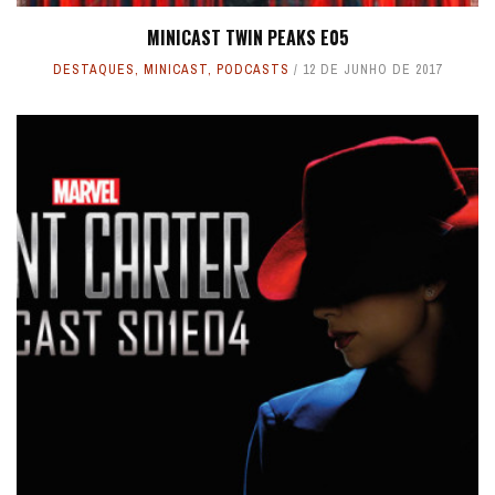
MINICAST TWIN PEAKS E05
DESTAQUES
,
MINICAST
,
PODCASTS
12 DE JUNHO DE 2017