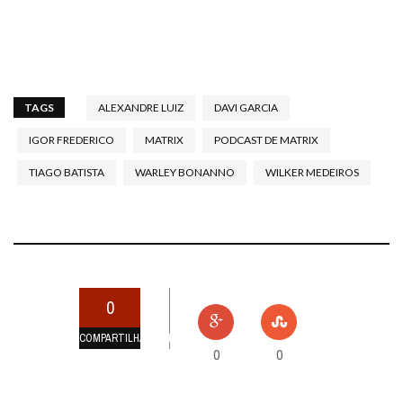
TAGS
ALEXANDRE LUIZ
DAVI GARCIA
IGOR FREDERICO
MATRIX
PODCAST DE MATRIX
TIAGO BATISTA
WARLEY BONANNO
WILKER MEDEIROS
0
COMPARTILHAMENTOS
0
0