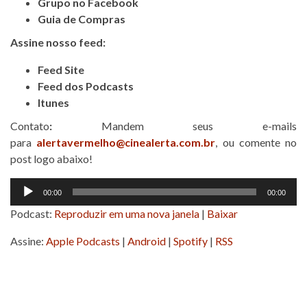
Grupo no Facebook
Guia de Compras
Assine nosso feed:
Feed Site
Feed dos Podcasts
Itunes
Contato
:
Mandem seus e-mails
para
alertavermelho@cinealerta.com.br
, ou comente no
post logo abaixo!
Tocador
00:00
00:00
de
Podcast:
Reproduzir em uma nova janela
|
Baixar
áudio
Assine:
Apple Podcasts
|
Android
|
Spotify
|
RSS