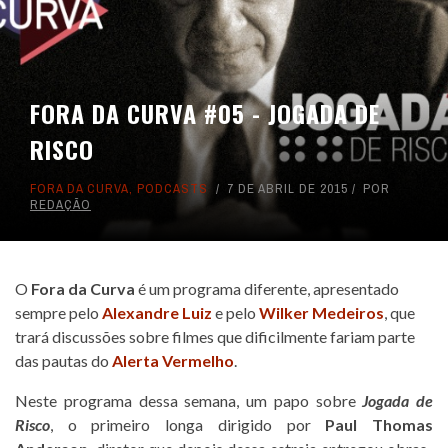
FORA DA CURVA #05 - JOGADA DE
RISCO
FORA DA CURVA
,
PODCASTS
7 DE ABRIL DE 2015
POR
REDAÇÃO
O
Fora da Curva
é um programa diferente, apresentado
sempre pelo
Alexandre Luiz
e pelo
Wilker Medeiros
, que
trará discussões sobre filmes que dificilmente fariam parte
das pautas do
Alerta Vermelho
.
Neste programa dessa semana, um papo sobre
Jogada de
Risco
, o primeiro longa dirigido por
Paul Thomas