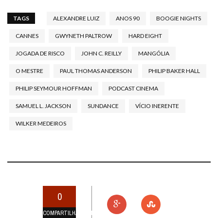
TAGS
ALEXANDRE LUIZ
ANOS 90
BOOGIE NIGHTS
CANNES
GWYNETH PALTROW
HARD EIGHT
JOGADA DE RISCO
JOHN C. REILLY
MANGÓLIA
O MESTRE
PAUL THOMAS ANDERSON
PHILIP BAKER HALL
PHILIP SEYMOUR HOFFMAN
PODCAST CINEMA
SAMUEL L. JACKSON
SUNDANCE
VÍCIO INERENTE
WILKER MEDEIROS
0
COMPARTILHAMENTOS