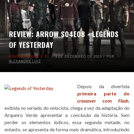
REVIEW: ARROW S04E08 - LEGENDS
OF YESTERDAY
REVIEW
,
SÉRIES E TV
3 DE DEZEMBRO DE 2015
POR
ALEXANDRE LUIZ
Depois da divertida
primeira parte do
crossover
com
Flash
,
exibida no seriado do velocista, chega a vez da adaptação do
Arqueiro Verde apresentar a conclusão da história. Sem
perder os elementos lúdicos, essa segunda metade, no
entanto, se apresenta de forma mais dramática, introduzindo