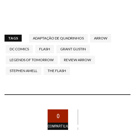
TAGS
ADAPTAÇÃO DE QUADRINHOS
ARROW
DC COMICS
FLASH
GRANT GUSTIN
LEGENDS OF TOMORROW
REVIEW ARROW
STEPHEN AMELL
THE FLASH
0
COMPARTILHAMENTOS