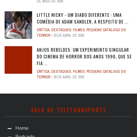
DE MAIO DE 2026
LITTLE NICKY - UM DIABO DIFERENTE : UMA
COMÉDIA DE ADAM SANDLER, A RESPEITO DE ...
CRÍTICA
,
DESTAQUES
,
FILMES
,
PEQUENO CATÁLOGO DO
TERROR
29 DE ABRIL DE 2026
ANJOS REBELDES: UM EXPERIMENTO SINGULAR
DO CINEMA DE HORROR DOS ANOS 1990, QUE SE
FIA ...
CRÍTICA
,
DESTAQUES
,
FILMES
,
PEQUENO CATÁLOGO DO
TERROR
28 DE ABRIL DE 2026
SALA DE TELETRANSPORTE
Home
Podcasts