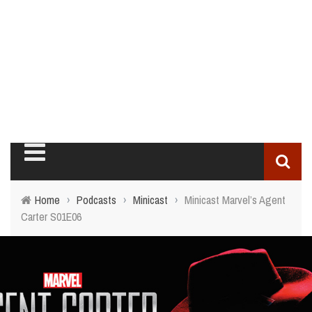
Home
›
Podcasts
›
Minicast
›
Minicast Marvel’s Agent
Carter S01E06