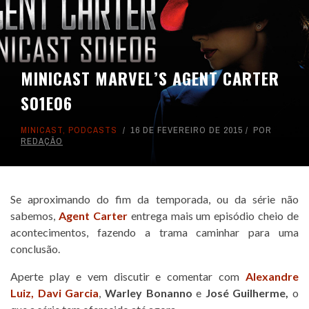
MINICAST MARVEL’S AGENT CARTER
S01E06
MINICAST
,
PODCASTS
16 DE FEVEREIRO DE 2015
POR
REDAÇÃO
Se aproximando do fim da temporada, ou da série não
sabemos,
Agent Carter
entrega mais um episódio cheio de
acontecimentos, fazendo a trama caminhar para uma
conclusão.
Aperte play e vem discutir e comentar com
Alexandre
Luiz,
Davi Garcia
,
Warley Bonanno
e
José Guilherme
,
o