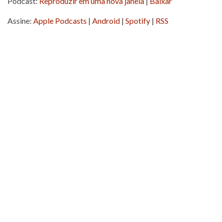
Podcast:
Reproduzir em uma nova janela
|
Baixar
áudio
Assine:
Apple Podcasts
|
Android
|
Spotify
|
RSS