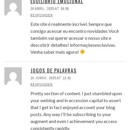
EQUILÍBRIO EMOCIONAL
26 ABRIL, 2025 AT 09:59
RESPONDER
Este site é realmente incrível. Sempre que
consigo acessar eu encontro novidades Você
também vai querer acessar o nosso site e
descobrir detalhes! informaçõesexclusivas.
Venha saber mais agora!
JOGOS DE PALAVRAS
10 JUNHO, 2025 AT 13:42
RESPONDER
Pretty section of content. I just stumbled upon
your weblog and in accession capital to assert
that I get in fact enjoyed account your blog
posts. Any way I’ll be subscribing to your
augment and even I achievement you access
consistently rapidly.