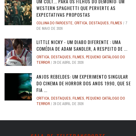
UM COLT... PARA OS FILHOS DO DEMÔNIO: UM
WESTERN SPAGHETTI QUE PERVERTE AS
EXPECTATIVAS PROPOSTAS
COLUNA DO FAROESTE
,
CRÍTICA
,
DESTAQUES
,
FILMES
7
DE MAIO DE 2026
LITTLE NICKY - UM DIABO DIFERENTE : UMA
COMÉDIA DE ADAM SANDLER, A RESPEITO DE ...
CRÍTICA
,
DESTAQUES
,
FILMES
,
PEQUENO CATÁLOGO DO
TERROR
29 DE ABRIL DE 2026
ANJOS REBELDES: UM EXPERIMENTO SINGULAR
DO CINEMA DE HORROR DOS ANOS 1990, QUE SE
FIA ...
CRÍTICA
,
DESTAQUES
,
FILMES
,
PEQUENO CATÁLOGO DO
TERROR
28 DE ABRIL DE 2026