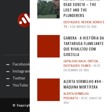
DEAD S08E10 – THE
LOST AND THE
PLUNDERERS
DESTAQUES
,
REVIEW
,
SÉRIES E
TV
6 DE MARÇO DE 2018
GAMERA : A HISTÓRIA DA
TARTARUGA FLAMEJANTE
ACOMPANHE
QUE RIVALIZOU COM
GODZILLA
CATÁLOGO KAIJU
,
CRÍTICA
,
Facebook
DESTAQUES
,
FILMES
20 DE
DEZEMBRO DE 2024
Instagram
Twitter
ALERTA VERMELHO #64 -
YouTube
MÁQUINA MORTÍFERA
ALERTA VERMELHO
,
PODCASTS
25 DE JUNHO DE
2014
© Copyright
Cine Alerta
. Todos os direitos reservados.