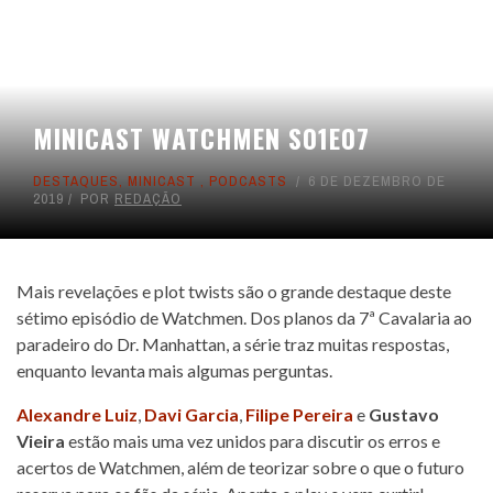
MINICAST WATCHMEN S01E07
DESTAQUES
,
MINICAST
,
PODCASTS
6 DE DEZEMBRO DE
2019
POR
REDAÇÃO
Mais revelações e plot twists são o grande destaque deste
sétimo episódio de Watchmen. Dos planos da 7ª Cavalaria ao
paradeiro do Dr. Manhattan, a série traz muitas respostas,
enquanto levanta mais algumas perguntas.
Alexandre Luiz
,
Davi Garcia
,
Filipe Pereira
e
Gustavo
Vieira
estão mais uma vez unidos para discutir os erros e
acertos de Watchmen, além de teorizar sobre o que o futuro