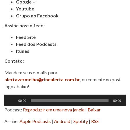
Google +
Youtube
Grupo no Facebook
Assine nosso feed:
Feed Site
Feed dos Podcasts
Itunes
Contato:
Mandem seus e-mails para
alertavermelho@cinealerta.com.br
, ou comente no post
logo abaixo!
Tocador
00:00
00:00
de
Podcast:
Reproduzir em uma nova janela
|
Baixar
áudio
Assine:
Apple Podcasts
|
Android
|
Spotify
|
RSS