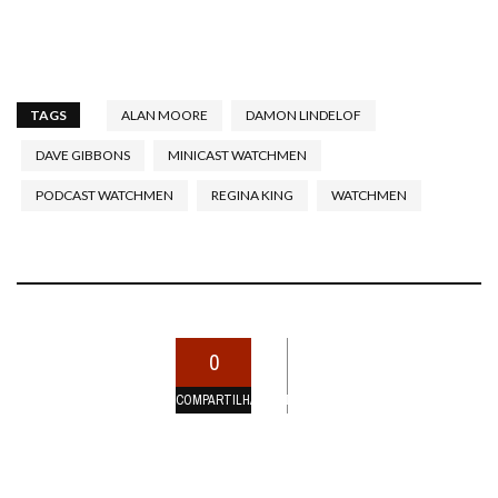
TAGS
ALAN MOORE
DAMON LINDELOF
DAVE GIBBONS
MINICAST WATCHMEN
PODCAST WATCHMEN
REGINA KING
WATCHMEN
0
COMPARTILHAMENTOS