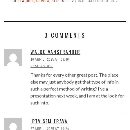
DESTAQUES
,
REVIEW
,
SÉRIES E TV
26 DE JANEIRO DE 2017
3 COMMENTS
WALDO VANSTRANDER
10 ABRIL, 2025 AT 03:46
RESPONDER
Thanks for every other great post. The place
else may just anybody get that type of info in
such a perfect method of writing? I’ve a
presentation next week, and I am at the look for
such info.
IPTV SEM TRAVA
27 ABRIL, 2025 AT 10:24