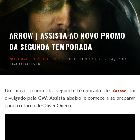
ARROW | ASSISTA AO NOVO PROMO
DA SEGUNDA TEMPORADA
NOTICIAS
,
SÉRIES E TV
11 DE SETEMBRO DE 2013
POR
TIAGO BATISTA
Um novo promo da segunda temporada de
Arrow
foi
divulgado pela
CW
. Assista abaixo, e comece a se preparar
para o retorno de Oliver Queen.