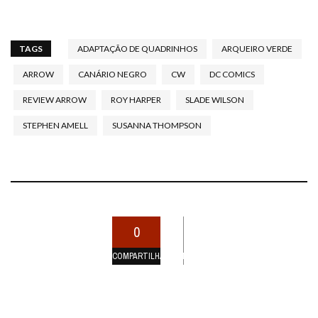
TAGS
ADAPTAÇÃO DE QUADRINHOS
ARQUEIRO VERDE
ARROW
CANÁRIO NEGRO
CW
DC COMICS
REVIEW ARROW
ROY HARPER
SLADE WILSON
STEPHEN AMELL
SUSANNA THOMPSON
0
COMPARTILHAMENTOS