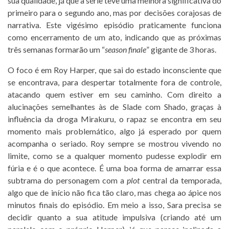
sua qualidade, já que a série teve uma melhora significativa do
primeiro para o segundo ano, mas por decisões corajosas de
narrativa. Este vigésimo episódio praticamente funciona
como encerramento de um ato, indicando que as próximas
três semanas formarão um “
season finale
” gigante de 3 horas.
O foco é em Roy Harper, que sai do estado inconsciente que
se encontrava, para despertar totalmente fora de controle,
atacando quem estiver em seu caminho. Com direito a
alucinações semelhantes às de Slade com Shado, graças à
influência da droga Mirakuru, o rapaz se encontra em seu
momento mais problemático, algo já esperado por quem
acompanha o seriado. Roy sempre se mostrou vivendo no
limite, como se a qualquer momento pudesse explodir em
fúria e é o que acontece. É uma boa forma de amarrar essa
subtrama do personagem com a
plot
central da temporada,
algo que de início não fica tão claro, mas chega ao ápice nos
minutos finais do episódio. Em meio a isso, Sara precisa se
decidir quanto a sua atitude impulsiva (criando até um