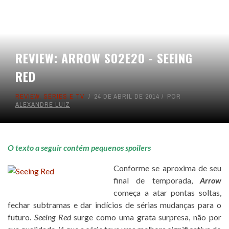
REVIEW: ARROW S02E20 - SEEING
RED
REVIEW
,
SÉRIES E TV
24 DE ABRIL DE 2014
POR
ALEXANDRE LUIZ
O texto a seguir contém pequenos spoilers
Conforme se aproxima de seu
final de temporada,
Arrow
começa a atar pontas soltas,
fechar subtramas e dar indícios de sérias mudanças para o
futuro.
Seeing Red
surge como uma grata surpresa, não por