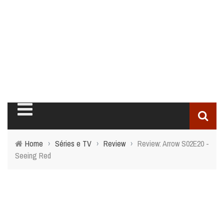
Home
›
Séries e TV
›
Review
›
Review: Arrow S02E20 -
Seeing Red