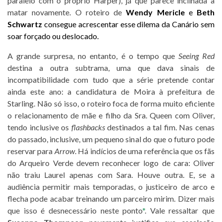
paralelo com o próprio Harper), já que parece inclinada a
matar novamente. O roteiro de
Wendy Mericle
e
Beth
Schwartz
consegue acrescentar esse dilema da Canário sem
soar forçado ou deslocado.
A grande surpresa, no entanto, é o tempo que
Seeing Red
destina a outra subtrama, uma que dava sinais de
incompatibilidade com tudo que a série pretende contar
ainda este ano: a candidatura de Moira à prefeitura de
Starling. Não só isso, o roteiro foca de forma muito eficiente
o relacionamento de mãe e filho da Sra. Queen com Oliver,
tendo inclusive os
flashbacks
destinados a tal fim. Nas cenas
do passado, inclusive, um pequeno sinal do que o futuro pode
reservar para
Arrow
. Há indícios de uma referência que os fãs
do Arqueiro Verde devem reconhecer logo de cara: Oliver
não traiu Laurel apenas com Sara. Houve outra. E, se a
audiência permitir mais temporadas, o justiceiro de arco e
flecha pode acabar treinando um parceiro mirim. Dizer mais
que isso é desnecessário neste ponto
*
. Vale ressaltar que