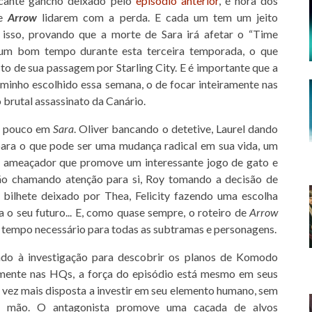
cante gancho deixado pelo
episódio anterior
, é hora dos
de
Arrow
lidarem com a perda. E cada um tem um jeito
a isso, provando que a morte de Sara irá afetar o “Time
 um bom tempo durante esta terceira temporada, o que
to de sua passagem por Starling City. E é importante que a
aminho escolhido essa semana, o de focar inteiramente nas
 brutal assassinato da Canário.
m pouco em
Sara
. Oliver bancando o detetive, Laurel dando
para o que pode ser uma mudança radical em sua vida, um
e ameaçador que promove um interessante jogo de gato e
ão chamando atenção para si, Roy tomando a decisão de
 bilhete deixado por Thea, Felicity fazendo uma escolha
 o seu futuro... E, como quase sempre, o roteiro de
Arrow
 tempo necessário para todas as subtramas e personagens.
o à investigação para descobrir os planos de Komodo
temente nas HQs, a força do episódio está mesmo em seus
 vez mais disposta a investir em seu elemento humano, sem
ou mão. O antagonista promove uma caçada de alvos