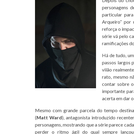
Depois do cho
personagens 
particular par
Arqueiro” por
reforça o impac
série vá pelo c
ramificações do
Há de tudo, u
passos largos 
vilão realment
rato, mesmo n
contar sobre o
importante para
acerta em dar o
Mesmo com grande parcela do tempo destinad
(
Matt Ward
), antagonista introduzido recen
personagens, mostrando que a série parece cada
perder o ritmo ágil do qual sempre lanç