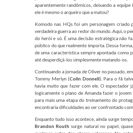
aparentemente randômicos, deixando a equipe 
ele é mesmo o arqueiro que a matou?
Komodo nas HQs foi um personagem criado pa
verdadeira guerra ao redor do mundo. Aqui, o per
do herói e só. É uma decisão estratégica não f
público do que realmente importa. Dessa forma, 
de uma característica sempre apontada como p
até desperdiçá-los simplesmente matando-os.
Continuando a jornada de Oliver no passado, e
Tommy Merlyn (
Colin Donnell
). Para o fã tal
havia muito que fazer com ele. O espectador 
logicamente o plano de Amanda fazer o jovem
para mais uma etapa do treinamento do protagon
encontraria dificuldades ao ser confrontado co
Enquanto tudo isso acontece, ainda surge tempo 
Brandon Routh
surge natural no papel, quas