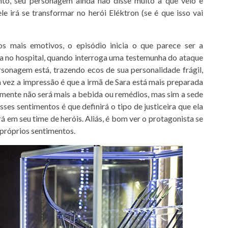
nto, seu personagem ainda não disse muito a que veio e
 irá se transformar no herói Eléktron (se é que isso vai
 mais emotivos, o episódio inicia o que parece ser a
a no hospital, quando interroga uma testemunha do ataque
onagem está, trazendo ecos de sua personalidade frágil,
vez a impressão é que a irmã de Sara está mais preparada
tamente não será mais a bebida ou remédios, mas sim a sede
esses sentimentos é que definirá o tipo de justiceira que ela
ará em seu time de heróis. Aliás, é bom ver o protagonista se
 próprios sentimentos.