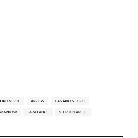
EIRO VERDE
ARROW
CANÁRIO NEGRO
EW ARROW
SARA LANCE
STEPHEN AMELL