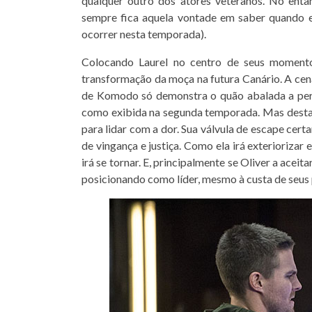
qualquer outro dos atores veteranos. No enta
sempre fica aquela vontade em saber quando ele
ocorrer nesta temporada).
Colocando Laurel no centro de seus momentos
transformação da moça na futura Canário. A cen
de Komodo só demonstra o quão abalada a pers
como exibida na segunda temporada. Mas desta 
para lidar com a dor. Sua válvula de escape cer
de vingança e justiça. Como ela irá exteriorizar 
irá se tornar. E, principalmente se Oliver a aceit
posicionando como líder, mesmo à custa de seus