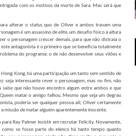
intrigada com os motivos da morte de Sara. Mas será que
ra alterar o status quo de Oliver e ambos travam uma
sonagem é um assassino de elite, um desafio físico à altura
azer o personagem crescer demais, para que não distraia o
este antagonista é o primeiro que se beneficia totalmente
roblema do programa: o de não desenvolver seus vilões e
m Hong Kong, há uma participação um tanto sem sentido de
vez seja interessante rever o personagem, mas no fim, não
já sabe que não houve encontro algum entre ambos e que
 Queen matar o amigo falhou. Mesmo que seja um degrau
ista, poderia ser qualquer pessoa ali; Oliver certamente
m a missão de matar alguém aparentemente inocente.
para Ray Palmer insistir em recrutar Felicity. Novamente,
e como se fosse parte do elenco há tanto tempo quanto