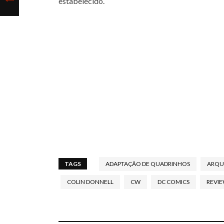
estabelecido.
TAGS
ADAPTAÇÃO DE QUADRINHOS
ARQU
COLIN DONNELL
CW
DC COMICS
REVI