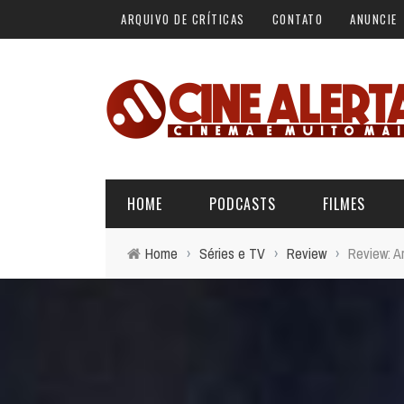
ARQUIVO DE CRÍTICAS
CONTATO
ANUNCIE
HOME
PODCASTS
FILMES
Home
›
Séries e TV
›
Review
›
Review: A
ALERTA VERMELHO
ÚLTIMAS REVIEWS
BÁSICO DO CINEMA
ALERTA DE SPOILER
CINERAMA
FORA DA CURVA