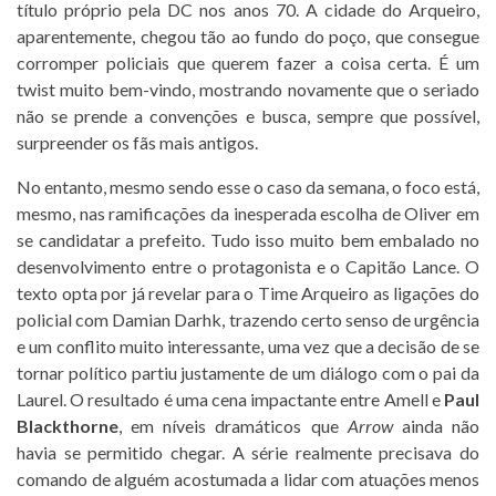
título próprio pela DC nos anos 70. A cidade do Arqueiro,
aparentemente, chegou tão ao fundo do poço, que consegue
corromper policiais que querem fazer a coisa certa. É um
twist muito bem-vindo, mostrando novamente que o seriado
não se prende a convenções e busca, sempre que possível,
surpreender os fãs mais antigos.
No entanto, mesmo sendo esse o caso da semana, o foco está,
mesmo, nas ramificações da inesperada escolha de Oliver em
se candidatar a prefeito. Tudo isso muito bem embalado no
desenvolvimento entre o protagonista e o Capitão Lance. O
texto opta por já revelar para o Time Arqueiro as ligações do
policial com Damian Darhk, trazendo certo senso de urgência
e um conflito muito interessante, uma vez que a decisão de se
tornar político partiu justamente de um diálogo com o pai da
Laurel. O resultado é uma cena impactante entre Amell e
Paul
Blackthorne
, em níveis dramáticos que
Arrow
ainda não
havia se permitido chegar. A série realmente precisava do
comando de alguém acostumada a lidar com atuações menos