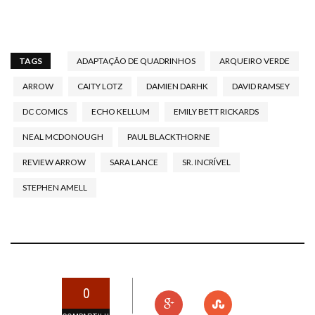
TAGS
ADAPTAÇÃO DE QUADRINHOS
ARQUEIRO VERDE
ARROW
CAITY LOTZ
DAMIEN DARHK
DAVID RAMSEY
DC COMICS
ECHO KELLUM
EMILY BETT RICKARDS
NEAL MCDONOUGH
PAUL BLACKTHORNE
REVIEW ARROW
SARA LANCE
SR. INCRÍVEL
STEPHEN AMELL
0