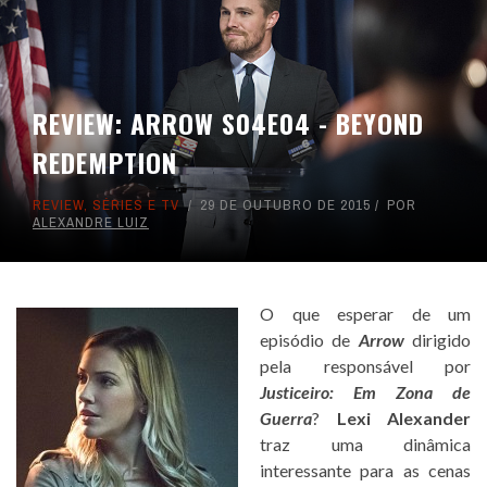
REVIEW: ARROW S04E04 - BEYOND
REDEMPTION
REVIEW
,
SÉRIES E TV
29 DE OUTUBRO DE 2015
POR
ALEXANDRE LUIZ
O que esperar de um
episódio de
Arrow
dirigido
pela responsável por
Justiceiro: Em Zona de
Guerra
?
Lexi Alexander
traz uma dinâmica
interessante para as cenas