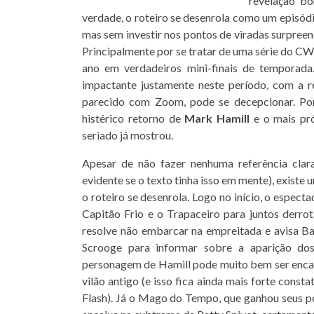
revelação b
verdade, o roteiro se desenrola como um episód
mas sem investir nos pontos de viradas surpree
Principalmente por se tratar de uma série do CW,
ano em verdadeiros mini-finais de temporad
impactante justamente neste período, com a 
parecido com Zoom, pode se decepcionar. Po
histérico retorno de
Mark Hamill
e o mais pró
seriado já mostrou.
Apesar de não fazer nenhuma referência cla
evidente se o texto tinha isso em mente), existe
o roteiro se desenrola. Logo no início, o espec
Capitão Frio e o Trapaceiro para juntos derrot
resolve não embarcar na empreitada e avisa Ba
Scrooge para informar sobre a aparição dos
personagem de Hamill pode muito bem ser enca
vilão antigo (e isso fica ainda mais forte cons
Flash). Já o Mago do Tempo, que ganhou seus po