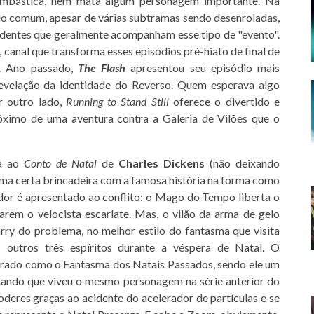
ombástica, nem mata algum personagem importante. Na
io comum, apesar de várias subtramas sendo desenroladas,
ndentes que geralmente acompanham esse tipo de "evento".
 canal que transforma esses episódios pré-hiato de final de
a. Ano passado,
The Flash
apresentou seu episódio mais
revelação da identidade do Reverso. Quem esperava algo
r outro lado,
Running to Stand Still
oferece o divertido e
ximo de uma aventura contra a Galeria de Vilões que o
ra ao
Conto de Natal
de
Charles Dickens
(não deixando
 uma certa brincadeira com a famosa história na forma como
tador é apresentado ao conflito: o Mago do Tempo liberta o
arem o velocista escarlate. Mas, o vilão da arma de gelo
rry do problema, no melhor estilo do fantasma que visita
 outros três espíritos durante a véspera de Natal. O
rado como o Fantasma dos Natais Passados, sendo ele um
tatando que viveu o mesmo personagem na série anterior do
deres graças ao acidente do acelerador de partículas e se