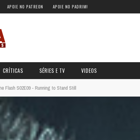
APOIE NO PATREON
APOIE NO PADRIM!
CRÍTICAS
SÉRIES E TV
VIDEOS
he Flash S02E09 - Running to Stand Still