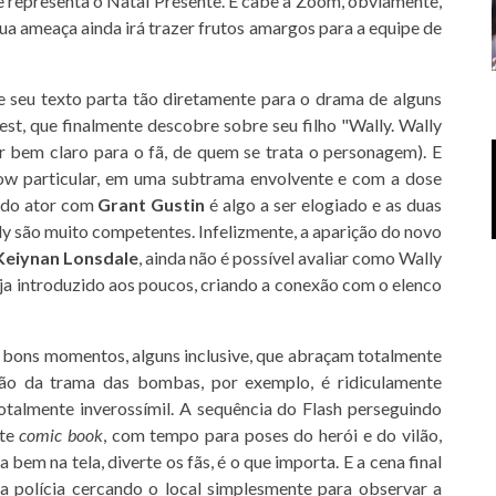
e representa o Natal Presente. E cabe a Zoom, obviamente,
ua ameaça ainda irá trazer frutos amargos para a equipe de
e seu texto parta tão diretamente para o drama de alguns
st, que finalmente descobre sobre seu filho "Wally. Wally
r bem claro para o fã, de quem se trata o personagem). E
w particular, em uma subtrama envolvente e com a dose
 do ator com
Grant Gustin
é algo a ser elogiado e as duas
y são muito competentes. Infelizmente, a aparição do novo
Keiynan Lonsdale
, ainda não é possível avaliar como Wally
ja introduzido aos poucos, criando a conexão com o elenco
 bons momentos, alguns inclusive, que abraçam totalmente
ção da trama das bombas, por exemplo, é ridiculamente
otalmente inverossímil. A sequência do Flash perseguindo
nte
comic book
, com tempo para poses do herói e do vilão,
 bem na tela, diverte os fãs, é o que importa. E a cena final
a polícia cercando o local simplesmente para observar a