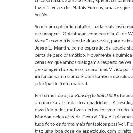
encaixa na subtrama de Patty Spivot, certament
fazer às vezes dos Natais Futuros, uma vez que s
heróis.
Sendo um episódio natalino, nada mais justo qu
personagens. O destaque, com certeza, é Joe We
West" (como Iris repete duas vezes, para deixa
Jesse L. Martin,
como esperado, dá aquele sho
certa de peso dramático. Novamente a química
cenas em que ambos dialogam a respeito de Wall
personagem fica apenas para o final. Vivido por
irá funcionar na trama. É bom também que ele se
principal de forma natural.
Em termos de ação,
Running to Stand Still
oferece
a natureza absurda dos quadrinhos. A resolu
divertida pelos motivos certos, mesmo sendo t
Mardon pelos céus de Central City é tipicame
tudo feito da forma mais fantasiosa possível. Fica
traz uma boa dose de espetáculo, com direito 