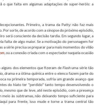
fã o que falta em algumas adaptações de super-heróis: a
ecepcionantes. Primeiro, a trama da Patty: não faz mais
. Por sorte, de acordo com a sinopse do próximo episódio,
iro será consciente da decisão tardia. Em segundo lugar, a
la falta de algo maior. Se a motivação do personagem for
as a série precisa se preparar para mais momentos do vilão
oom
, ou a conexão criada com o espectador naquela ocasião
o alguns dos elementos que fizeram de
Flash
uma série tão
ão, drama e a ótima química entre o elenco fazem parte do
poca na primeira temporada, sofria um grande avanço que
 antes do hiato ter "perdido" tanto tempo desenvolvendo o
o, mesmo que de leve, até neste episódio, com a presença
em meio às subtramas, não deixando tempo suficiente para
aqui para frente, isso mude e torne a trama central tão