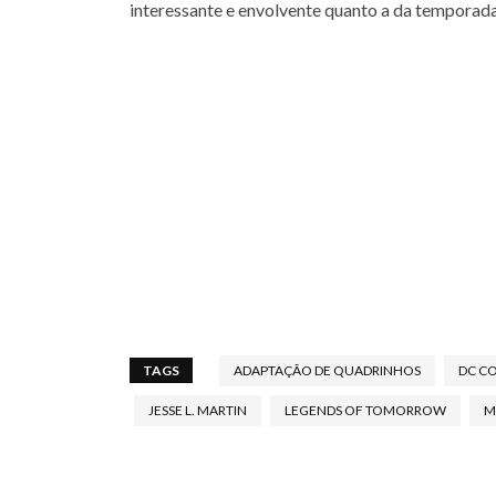
interessante e envolvente quanto a da temporada
TAGS
ADAPTAÇÃO DE QUADRINHOS
DC C
JESSE L. MARTIN
LEGENDS OF TOMORROW
M