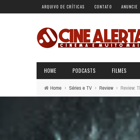
ARQUIVO DE CRÍTICAS
CONTATO
ANUNCIE
HOME
PODCASTS
FILMES
Home
›
Séries e TV
›
Review
›
Review: T
ALERTA VERMELHO
ÚLTIMAS REVIEWS
BÁSICO DO CINEMA
ALERTA DE SPOILER
CINERAMA
FORA DA CURVA