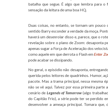
batalha que segue. É algo que lembra para o 
sensação da leitura de uma boa HQ.
Duas coisas, no entanto, se tornam um pouco d
sentido Barry esconder a verdade da moça. Ponto
haverá um desenrolar disso e, parece, que o rote
revelação sobre o plano de Zoom: desaponta pe
apenas sugar a Força de Aceleração dos velocist
como aquele em que derrota o Flash em
Enter Z
pode acabar se dissipando.
No geral, o episódio não desaponta, entregand
querida pelos leitores de quadrinhos. Humor, aç
pacote. Mas a trama principal, nessa mesma é
não se vê aqui. Talvez por essa primeira parte
cenário de
Legends of Tomorrow
(algo trabalhad
do Capitão Frio), a série pode ter se perdido 
desenvolver a ameaça principal. Tomara que, d