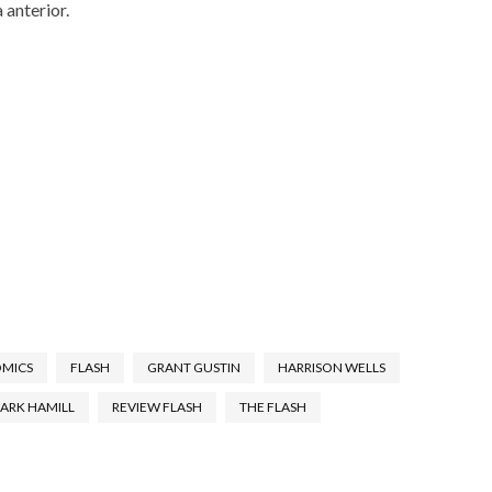
 anterior.
OMICS
FLASH
GRANT GUSTIN
HARRISON WELLS
ARK HAMILL
REVIEW FLASH
THE FLASH