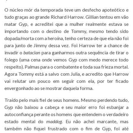
O núcleo mór da temporada teve um desfecho apoteótico e
tudo graças ao grande Richard Harrow. Gillian tentou em vão
matar Gyp, e acreditei que a mulher realmente estava se
importando com o destino de Tommy, mesmo tendo sido
dopada/morta com a heroína, tenho certeza de que ela não foi
para junto de Jimmy dessa vez. Foi Harrow ter a chance de
invadir o
bataclan
para ganharmos outra sequência de tirar o
folego (uma cena onde vemos Gyp com medo merece todo
respeito). Palmas para o combatente e toda sua frieza mortal.
Agora Tommy está a salvo com Julia, e acredito que Harrow
vai relutar um pouco em seguir com ela, por ter ficado
envergonhado ao se mostrar daquela forma.
Traído pelo mais fiel de seus homens. Mesmo perdendo tudo,
Gyp não baixou a cabeça e seu maior erro foi esbanjar a
autoconfiança perante os homens que entendem o verdadeiro
estado mental do
maddog
. Eu não achei marcante, mas
também não fiquei frustrado com o fim de Gyp, foi até