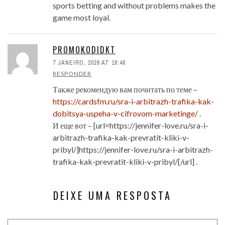
sports betting and without problems makes the
game most loyal.
PROMOKODIDKT
7 JANEIRO, 2026 AT 18:48
RESPONDER
Также рекомендую вам почитать по теме –
https://cardsfm.ru/sra-i-arbitrazh-trafika-kak-
dobitsya-uspeha-v-cifrovom-marketinge/
.
И еще вот – [url=https://jennifer-love.ru/sra-i-
arbitrazh-trafika-kak-prevratit-kliki-v-
pribyl/]https://jennifer-love.ru/sra-i-arbitrazh-
trafika-kak-prevratit-kliki-v-pribyl/[/url] .
DEIXE UMA RESPOSTA