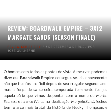
REVIEW: BOARDWALK EMPIRE – 3X12
MARGATE SANDS (SEASON FINALE)
REVIEW
,
SÉRIES E TV
6 DE DEZEMBRO DE 2012
POR
JOSÉ GUILHERME
O homem com todos os pontos de vista. A meu ver, podemos
dizer que
Boardwalk Empire
conseguiu se achar novamente,
não que isso fosse difícil depois do seu irregular segundo ano,
mas a força dessa terceira temporada felizmente fez jus
aquela série que vimos despontar com o nome de
Martin
Scorsese
e
Terence Winter
na idealização.
Margate Sands
fechou
bem o arco mais brutal da história de Nucky Thompson, e