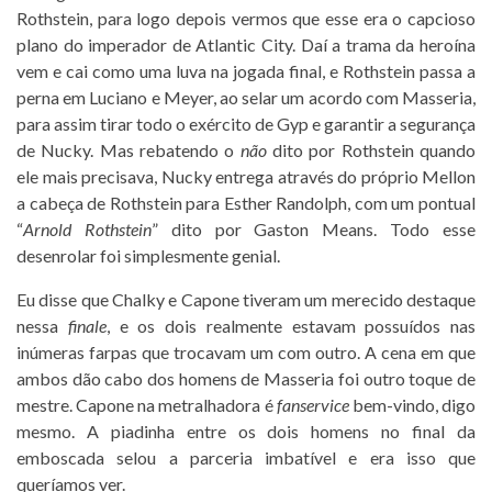
Rothstein, para logo depois vermos que esse era o capcioso
plano do imperador de Atlantic City. Daí a trama da heroína
vem e cai como uma luva na jogada final, e Rothstein passa a
perna em Luciano e Meyer, ao selar um acordo com Masseria,
para assim tirar todo o exército de Gyp e garantir a segurança
de Nucky. Mas rebatendo o
não
dito por Rothstein quando
ele mais precisava, Nucky entrega através do próprio Mellon
a cabeça de Rothstein para Esther Randolph, com um pontual
“
Arnold Rothstein
” dito por Gaston Means. Todo esse
desenrolar foi simplesmente genial.
Eu disse que Chalky e Capone tiveram um merecido destaque
nessa
finale
, e os dois realmente estavam possuídos nas
inúmeras farpas que trocavam um com outro. A cena em que
ambos dão cabo dos homens de Masseria foi outro toque de
mestre. Capone na metralhadora é
fanservice
bem-vindo, digo
mesmo. A piadinha entre os dois homens no final da
emboscada selou a parceria imbatível e era isso que
queríamos ver.