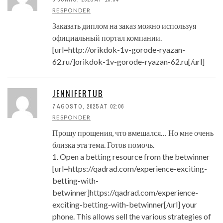
RESPONDER
Заказать диплом на заказ можно используя
официальный портал компании.
[url=http://orikdok-1v-gorode-ryazan-
62.ru/]orikdok-1v-gorode-ryazan-62.ru[/url]
JENNIFERTUB
7 AGOSTO, 2025 AT 02:06
RESPONDER
Прошу прощения, что вмешался… Но мне очень
близка эта тема. Готов помочь.
1. Open a betting resource from the betwinner
[url=https://qadrad.com/experience-exciting-
betting-with-
betwinner]https://qadrad.com/experience-
exciting-betting-with-betwinner[/url] your
phone. This allows sell the various strategies of