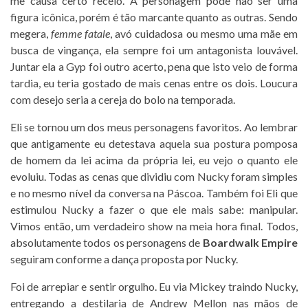
me causa certo receio. A personagem pode não ser uma
figura icônica, porém é tão marcante quanto as outras. Sendo
megera,
femme fatale
, avó cuidadosa ou mesmo uma mãe em
busca de vingança, ela sempre foi um antagonista louvável.
Juntar ela a Gyp foi outro acerto, pena que isto veio de forma
tardia, eu teria gostado de mais cenas entre os dois. Loucura
com desejo seria a cereja do bolo na temporada.
Eli se tornou um dos meus personagens favoritos. Ao lembrar
que antigamente eu detestava aquela sua postura pomposa
de homem da lei acima da própria lei, eu vejo o quanto ele
evoluiu. Todas as cenas que dividiu com Nucky foram simples
e no mesmo nível da conversa na Páscoa. Também foi Eli que
estimulou Nucky a fazer o que ele mais sabe: manipular.
Vimos então, um verdadeiro show na meia hora final. Todos,
absolutamente todos os personagens de
Boardwalk Empire
seguiram conforme a dança proposta por Nucky.
Foi de arrepiar e sentir orgulho. Eu via Mickey traindo Nucky,
entregando a destilaria de Andrew Mellon nas mãos de