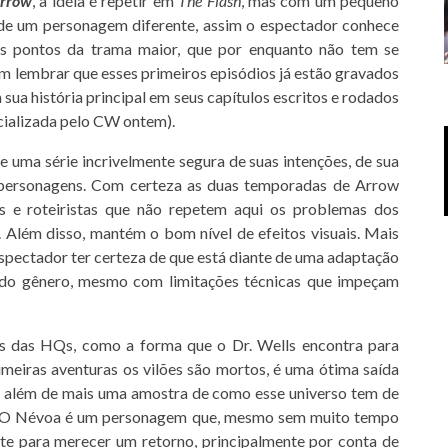
rrow
, a idéia é repetir em
The Flash
, mas com um pequeno
 de um personagem diferente, assim o espectador conhece
s pontos da trama maior, que por enquanto não tem se
 lembrar que esses primeiros episódios já estão gravados
sua história principal em seus capítulos escritos e rodados
cializada pelo CW ontem).
 uma série incrivelmente segura de suas intenções, de sua
 personagens. Com certeza as duas temporadas de Arrow
s e roteiristas que não repetem aqui os problemas dos
Além disso, mantém o bom nível de efeitos visuais. Mais
espectador ter certeza de que está diante de uma adaptação
s do gênero, mesmo com limitações técnicas que impeçam
picas das HQs, como a forma que o Dr. Wells encontra para
meiras aventuras os vilões são mortos, é uma ótima saída
es, além de mais uma amostra de como esse universo tem de
. O Névoa é um personagem que, mesmo sem muito tempo
nte para merecer um retorno, principalmente por conta de