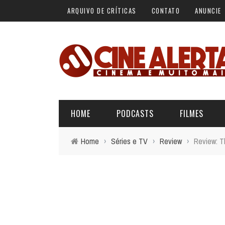
ARQUIVO DE CRÍTICAS
CONTATO
ANUNCIE
HOME
PODCASTS
FILMES
Home
›
Séries e TV
›
Review
›
Review: T
ALERTA VERMELHO
ÚLTIMAS REVIEWS
BÁSICO DO CINEMA
ALERTA DE SPOILER
CINERAMA
FORA DA CURVA