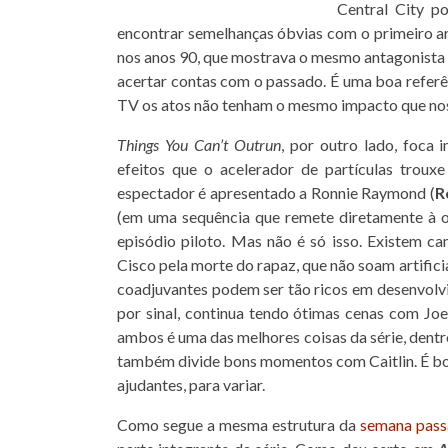
Central City p
encontrar semelhanças óbvias com o primeiro a
nos anos 90, que mostrava o mesmo antagonis
acertar contas com o passado. É uma boa refer
TV os atos não tenham o mesmo impacto que nos
Things You Can’t Outrun
, por outro lado, foca
efeitos que o acelerador de partículas troux
espectador é apresentado a Ronnie Raymond (
R
(em uma sequência que remete diretamente à
episódio piloto. Mas não é só isso. Existem 
Cisco pela morte do rapaz, que não soam artific
coadjuvantes podem ser tão ricos em desenvolv
por sinal, continua tendo ótimas cenas com Jo
ambos é uma das melhores coisas da série, dent
também divide bons momentos com Caitlin. É bo
ajudantes, para variar.
Como segue a mesma estrutura da
semana pas