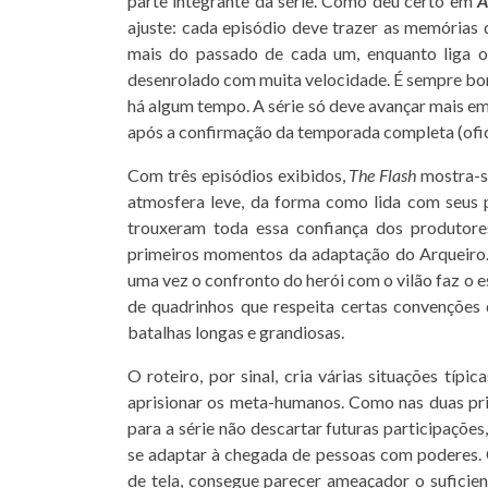
parte integrante da série. Como deu certo em
A
ajuste: cada episódio deve trazer as memórias
mais do passado de cada um, enquanto liga o
desenrolado com muita velocidade. É sempre bom
há algum tempo. A série só deve avançar mais em 
após a confirmação da temporada completa (ofi
Com três episódios exibidos,
The Flash
mostra-se
atmosfera leve, da forma como lida com seus
trouxeram toda essa confiança dos produtore
primeiros momentos da adaptação do Arqueiro. 
uma vez o confronto do herói com o vilão faz o 
de quadrinhos que respeita certas convençõe
batalhas longas e grandiosas.
O roteiro, por sinal, cria várias situações tí
aprisionar os meta-humanos. Como nas duas pri
para a série não descartar futuras participaçõ
se adaptar à chegada de pessoas com poderes
de tela, consegue parecer ameaçador o suficie