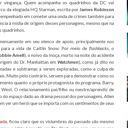
or vingança. Quem acompanha os quadrinhos da DC vai
rco da elogiada HQ Starman, escrita por
James Robinson
ta empenhado em cometer uma onda de crimes também para
ência à mídia de origem desses personagens, mesmo que na
 quadrinhos.
 imensamente em seu elenco de apoio, principalmente nos
e para a vida de Caitlin Snow. Por meio de
flashbacks
, o
obbie Amell
), o noivo da moça, morto na noite do acidente
 origem do Dr. Manhattan em
Watchmen
), como já dito no
camadas e subtramas a serem exploradas, como a culpa de
iais. Muito pelo contrário, servem para demonstrar como os
imento quanto o próprio protagonista do programa. Barry,
e West. O relacionamento pai/filho ou mestre/aprendiz de
ro do espaço dado ao drama pessoal dos personagens. Allen
m ver um herói que se importa com os sentimentos de seus
sada
, ficou claro que os vislumbres do passado são mesmo