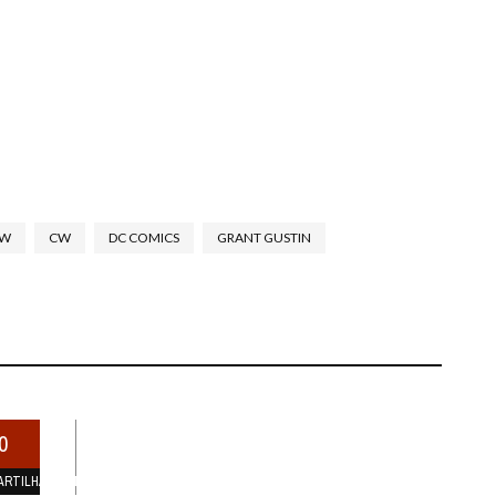
OW
CW
DC COMICS
GRANT GUSTIN
0
ARTILHAMENTOS