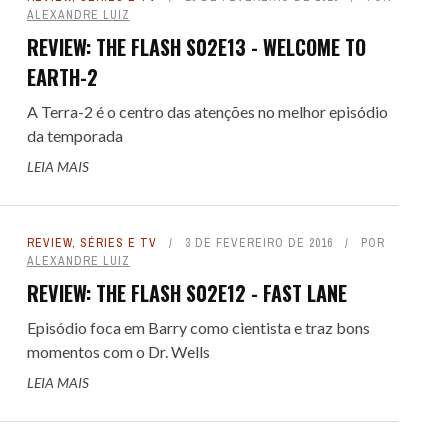
ALEXANDRE LUIZ
REVIEW: THE FLASH S02E13 - WELCOME TO
EARTH-2
A Terra-2 é o centro das atenções no melhor episódio
da temporada
LEIA MAIS
REVIEW
,
SÉRIES E TV
3 DE FEVEREIRO DE 2016
POR
ALEXANDRE LUIZ
REVIEW: THE FLASH S02E12 - FAST LANE
Episódio foca em Barry como cientista e traz bons
momentos com o Dr. Wells
LEIA MAIS