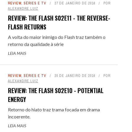
REVIEW
,
SÉRIES E TV
27 DE JANEIRO DE 2016
POR
ALEXANDRE LUIZ
REVIEW: THE FLASH S02E11 - THE REVERSE-
FLASH RETURNS
A volta do maior inimigo do Flash traz também o
retorno da qualidade à série
LEIA MAIS
REVIEW
,
SÉRIES E TV
20 DE JANEIRO DE 2016
POR
ALEXANDRE LUIZ
REVIEW: THE FLASH S02E10 - POTENTIAL
ENERGY
Retorno do hiato traz trama focada em drama
incoerente.
LEIA MAIS