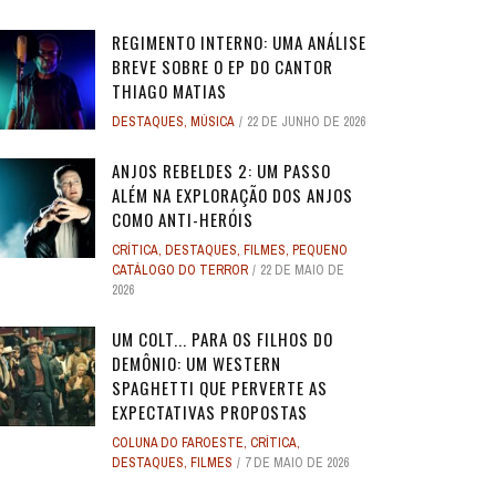
REGIMENTO INTERNO: UMA ANÁLISE
BREVE SOBRE O EP DO CANTOR
THIAGO MATIAS
DESTAQUES
,
MÚSICA
22 DE JUNHO DE 2026
O
O
ANJOS REBELDES: UM EXPERIMENTO
ANJOS REBELDES: UM EXPERIMENTO
O ADVOGADO DO
O ADVOGADO DO
EU SEI O QUE VOCÊS FIZERAM NO
ALERTA DICAS #08 - MOGLI - O
ALERTA DE SPOILER #149 -
ALERTA DE SPOI
PABLO E LUISÃO
ALERTA DICAS 
 ADAM
 ADAM
SINGULAR DO CINEMA DE HORROR
SINGULAR DO CINEMA DE HORROR
SOBRE PECADOS
SOBRE PECADOS
ANJOS REBELDES 2: UM PASSO
ROS
ME
VERÃO PASSADO: UMA SÉRIE JUVENIL
MENINO LOBO
SUPERMAN
SOBRE O PASSA
- A NOVA
WORLD 
ALÉM NA EXPLORAÇÃO DOS ANJOS
DOS ANOS 1990, ...
DOS ANOS 1990, ...
SOBR
SOBR
...
6
31 DE AGOSTO DE 2016
17 DE JULHO DE 2025
7
17
24 DE AGOS
10 DE JUL
9 DE JUN
COMO ANTI-HERÓIS
2
2
28 DE ABRIL DE 2026
28 DE ABRIL DE 2026
3
3
27 DE ABRI
27 DE ABRI
CRÍTICA
,
DESTAQUES
,
FILMES
,
PEQUENO
4 DE JULHO DE 2025
32
CATÁLOGO DO TERROR
22 DE MAIO DE
2026
UM COLT... PARA OS FILHOS DO
DEMÔNIO: UM WESTERN
SPAGHETTI QUE PERVERTE AS
EXPECTATIVAS PROPOSTAS
COLUNA DO FAROESTE
,
CRÍTICA
,
DESTAQUES
,
FILMES
7 DE MAIO DE 2026