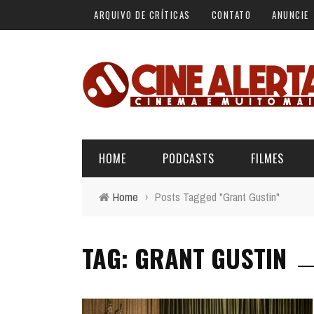
ARQUIVO DE CRÍTICAS
CONTATO
ANUNCIE
HOME
PODCASTS
FILMES
Home
›
Posts Tagged "Grant Gustin"
ALERTA VERMELHO
ÚLTIMAS REVIEWS
BÁSICO DO CINEMA
TAG: GRANT GUSTIN
ALERTA DE SPOILER
CINERAMA
FORA DA CURVA