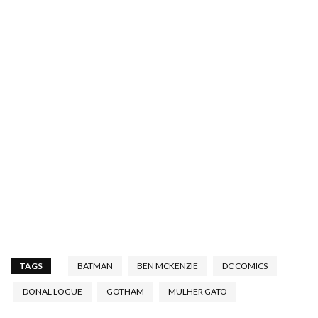
TAGS
BATMAN
BEN MCKENZIE
DC COMICS
DONAL LOGUE
GOTHAM
MULHER GATO