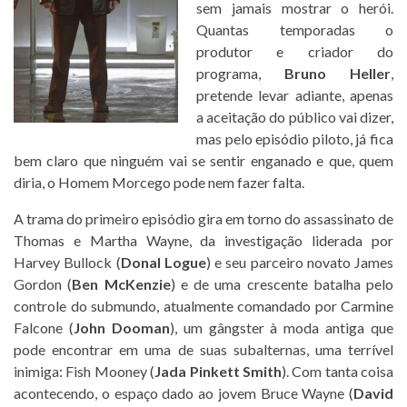
sem jamais mostrar o herói.
Quantas temporadas o
produtor e criador do
programa,
Bruno Heller
,
pretende levar adiante, apenas
a aceitação do público vai dizer,
mas pelo episódio piloto, já fica
bem claro que ninguém vai se sentir enganado e que, quem
diria, o Homem Morcego pode nem fazer falta.
A trama do primeiro episódio gira em torno do assassinato de
Thomas e Martha Wayne, da investigação liderada por
Harvey Bullock (
Donal Logue
) e seu parceiro novato James
Gordon (
Ben McKenzie
) e de uma crescente batalha pelo
controle do submundo, atualmente comandado por Carmine
Falcone (
John Dooman
), um gângster à moda antiga que
pode encontrar em uma de suas subalternas, uma terrível
inimiga: Fish Mooney (
Jada Pinkett Smith
). Com tanta coisa
acontecendo, o espaço dado ao jovem Bruce Wayne (
David