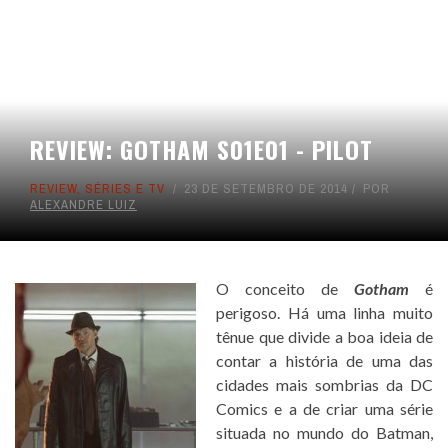
REVIEW: GOTHAM S01E01 - PILOT
REVIEW
,
SÉRIES E TV
23 DE SETEMBRO DE 2014
POR
ALEXANDRE LUIZ
O conceito de
Gotham
é
perigoso. Há uma linha muito
tênue que divide a boa ideia de
contar a história de uma das
cidades mais sombrias da DC
Comics e a de criar uma série
situada no mundo do Batman,