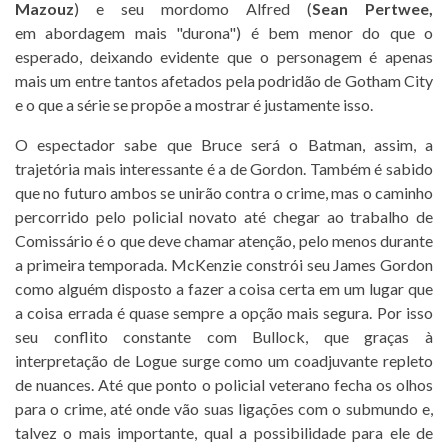
Mazouz
) e seu mordomo Alfred (
Sean Pertwee,
em abordagem mais "durona") é bem menor do que o
esperado, deixando evidente que o personagem é apenas
mais um entre tantos afetados pela podridão de Gotham City
e o que a série se propõe a mostrar é justamente isso.
O espectador sabe que Bruce será o Batman, assim, a
trajetória mais interessante é a de Gordon. Também é sabido
que no futuro ambos se unirão contra o crime, mas o caminho
percorrido pelo policial novato até chegar ao trabalho de
Comissário é o que deve chamar atenção, pelo menos durante
a primeira temporada. McKenzie constrói seu James Gordon
como alguém disposto a fazer a coisa certa em um lugar que
a coisa errada é quase sempre a opção mais segura. Por isso
seu conflito constante com Bullock, que graças à
interpretação de Logue surge como um coadjuvante repleto
de nuances. Até que ponto o policial veterano fecha os olhos
para o crime, até onde vão suas ligações com o submundo e,
talvez o mais importante, qual a possibilidade para ele de