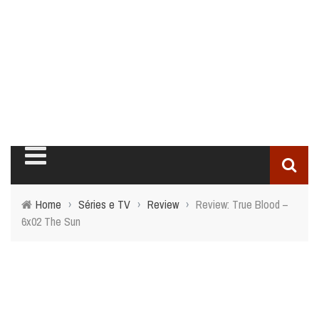
Home
›
Séries e TV
›
Review
›
Review: True Blood –
6x02 The Sun