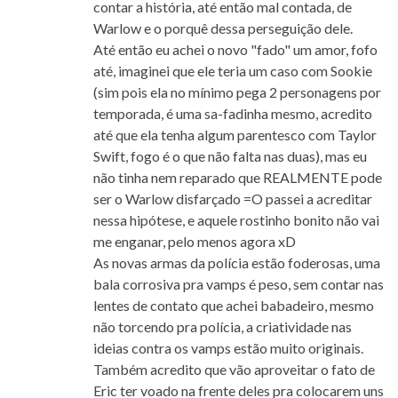
contar a história, até então mal contada, de
Warlow e o porquê dessa perseguição dele.
Até então eu achei o novo "fado" um amor, fofo
até, imaginei que ele teria um caso com Sookie
(sim pois ela no mínimo pega 2 personagens por
temporada, é uma sa-fadinha mesmo, acredito
até que ela tenha algum parentesco com Taylor
Swift, fogo é o que não falta nas duas), mas eu
não tinha nem reparado que REALMENTE pode
ser o Warlow disfarçado =O passei a acreditar
nessa hipótese, e aquele rostinho bonito não vai
me enganar, pelo menos agora xD
As novas armas da polícia estão foderosas, uma
bala corrosiva pra vamps é peso, sem contar nas
lentes de contato que achei babadeiro, mesmo
não torcendo pra polícia, a criatividade nas
ideias contra os vamps estão muito originais.
Também acredito que vão aproveitar o fato de
Eric ter voado na frente deles pra colocarem uns