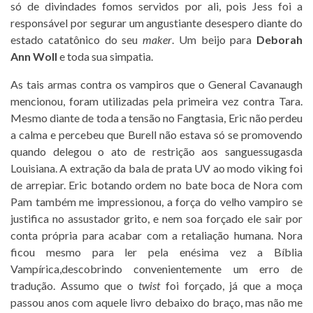
só de divindades fomos servidos por ali, pois Jess foi a
responsável por segurar um angustiante desespero diante do
estado catatônico do seu
maker
. Um beijo para
Deborah
Ann Woll
e toda sua simpatia.
As tais armas contra os vampiros que o General Cavanaugh
mencionou, foram utilizadas pela primeira vez contra Tara.
Mesmo diante de toda a tensão no Fangtasia, Eric não perdeu
a calma e percebeu que Burell não estava só se promovendo
quando delegou o ato de restrição aos sanguessugasda
Louisiana. A extração da bala de prata UV ao modo viking foi
de arrepiar. Eric botando ordem no bate boca de Nora com
Pam também me impressionou, a força do velho vampiro se
justifica no assustador grito, e nem soa forçado ele sair por
conta própria para acabar com a retaliação humana. Nora
ficou mesmo para ler pela enésima vez a Bíblia
Vampírica,descobrindo convenientemente um erro de
tradução. Assumo que o
twist
foi forçado, já que a moça
passou anos com aquele livro debaixo do braço, mas não me