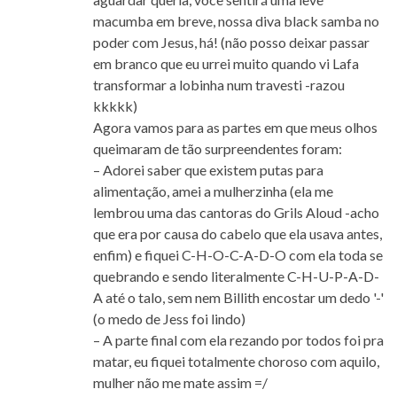
macumba em breve, nossa diva black samba no
poder com Jesus, há! (não posso deixar passar
em branco que eu urrei muito quando vi Lafa
transformar a lobinha num travesti -razou
kkkkk)
Agora vamos para as partes em que meus olhos
queimaram de tão surpreendentes foram:
– Adorei saber que existem putas para
alimentação, amei a mulherzinha (ela me
lembrou uma das cantoras do Grils Aloud -acho
que era por causa do cabelo que ela usava antes,
enfim) e fiquei C-H-O-C-A-D-O com ela toda se
quebrando e sendo literalmente C-H-U-P-A-D-
A até o talo, sem nem Billith encostar um dedo '-'
(o medo de Jess foi lindo)
– A parte final com ela rezando por todos foi pra
matar, eu fiquei totalmente choroso com aquilo,
mulher não me mate assim =/