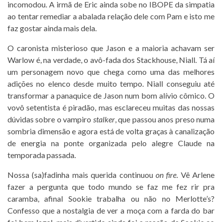
incomodou. A irmã de Eric ainda sobe no IBOPE da simpatia
ao tentar remediar a abalada relação dele com Pam e isto me
faz gostar ainda mais dela.
O caronista misterioso que Jason e a maioria achavam ser
Warlow é, na verdade, o avô-fada dos Stackhouse, Niall. Tá aí
um personagem novo que chega como uma das melhores
adições no elenco desde muito tempo. Niall conseguiu até
transformar a panaquice de Jason num bom alívio cômico. O
vovô setentista é piradão, mas esclareceu muitas das nossas
dúvidas sobre o vampiro
stalker
, que passou anos preso numa
sombria dimensão e agora está de volta graças à canalização
de energia na ponte organizada pelo alegre Claude na
temporada passada.
Nossa (sa)fadinha mais querida continuou
on fire
. Vê Arlene
fazer a pergunta que todo mundo se faz me fez rir pra
caramba, afinal Sookie trabalha ou não no Merlotte’s?
Confesso que a nostalgia de ver a moça com a farda do bar