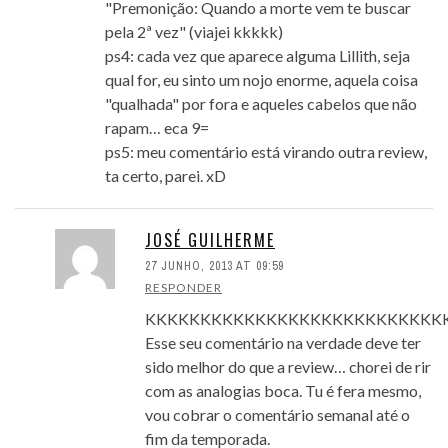
"Premonição: Quando a morte vem te buscar
pela 2ª vez" (viajei kkkkk)
ps4: cada vez que aparece alguma Lillith, seja
qual for, eu sinto um nojo enorme, aquela coisa
"qualhada" por fora e aqueles cabelos que não
rapam… eca 9=
ps5: meu comentário está virando outra review,
ta certo, parei. xD
JOSÉ GUILHERME
27 JUNHO, 2013 AT 09:59
RESPONDER
KKKKKKKKKKKKKKKKKKKKKKKKKKKK
Esse seu comentário na verdade deve ter
sido melhor do que a review… chorei de rir
com as analogias boca. Tu é fera mesmo,
vou cobrar o comentário semanal até o
fim da temporada.