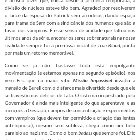
e arrisco dizer que, nunca desde a primeira temporada, a
divisão de núcleos esteve tão bem. Agradeci por resolverem
o lance da esposa do Patrick sem arrodeios, dando espaço
para trama de Sam com a sindicância dos humanos que são a
favor dos vampiros. É esse senso de unidade que faltou nos
últimos anos da série, ancorar os seres sobrenaturais na nossa
realidade sempre foi a premissa inicial de
True Blood
, ponto
por mais um retorno memorável.
Como se já não bastasse toda esta empolgante
movimentação (e estamos apenas no segundo episódio), nos
vem Eric que na maior vibe
Missão Impossível
invadiu a
mansão de Burell com o disfarce mais divertido desde que ele
se travestiu nos delírios de Lafa. O sistema orquestrado pelo
Governador é ainda mais inteligente do que aparentava, e as
menções a Gestapo, campos de concentração e experimentos
com vampiros (que devem ter permitido a criação das lentes
anti-hipnose), mesmo sem sutileza, chega como um belo
paralelo ao nazismo. Como o bom
badass
que sempre foi, Eric