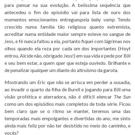
para pensar na sua evolução. A belíssima sequência que
antecedeu o fim do episódio vai para lista de ouro dos
momentos emocionantes entreguespela
b
aby vamp
. Tendo
crescido numa família tão religiosa quanto extremista,
acreditar numa entidade maior sempre esteve no sangue de
Jess, e fé nunca faltou a ela, portanto fiquei com lágrimas nos
olhos quando ela reza por cada um dos importantes (Hoyt
entrou, Alcide não, obrigado Jess!) em sua vida e pede por Bill
e seu bem estar, a quem quer que esteja ouvindo. Brilhante e
de penalizar qualquer um diante do altruísmo da garota.
Mostrando um Eric que não se arrisca em perder a ousadia,
ao invadir o quarto da filha de Burell e jogando para Bill uma
visão profética e aterradora, não é difícil elencar
The Sun
como um dos episódios mais completos de toda série. Ficou
bem claro que se o ritmo se manter, teremos uma das
temporadas mais empolgantes e divertidas do ano, me sinto
ainda mais feliz por não ter desistido no meio do caminho, e
vocês?