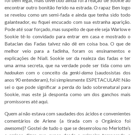
foi bem legal, mais divertido ainda foi a reação de Sookie ao
encontrar outro bonitão ferido na estrada. O rapaz Ben logo
se revelou como um semi-fada e ainda que tenha sido todo
galanteador, eu fiquei encucado com sua estranha aparição.
Pode até soar forçado, mas suspeito de que ele seja Warlow e
Sookie tê-lo convidado para entrar em casa e mostrado o
Bataclan das Fadas talvez não dê em coisa boa. O que de
melhor veio para a fadinha, foram os ensinamentos e
explicações de Niall. Sookie ser da realeza das fadas e ter
uma arma secreta, que na verdade pode ser tida como um
hadouken
com o conceito da
genki-dama
(saudosistas dos
anos 90 entenderam), foi simplesmente ESPETACULAR! Não
sei o que pode significar a perda do lado sobrenatural para
Sookie, mas este já desponta como um dos ganchos mais
promissores até aqui.
Quem aí não estava com saudades dos ácidos e convenientes
comentários de Arlene (a tirada com o Orgânico foi
awesome
)? Gostei de tudo o que se desenrolou no Merlotte’s