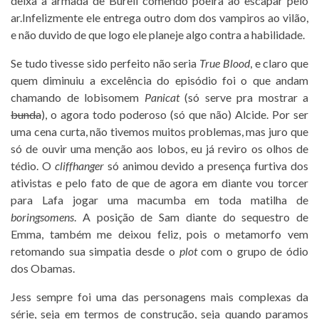
deixa a armada de Burell comendo poeira ao escapar pelo
ar.Infelizmente ele entrega outro dom dos vampiros ao vilão,
e não duvido de que logo ele planeje algo contra a habilidade.
Se tudo tivesse sido perfeito não seria
True Blood
, e claro que
quem diminuiu a excelência do episódio foi o que andam
chamando de lobisomem
Panicat
(só serve pra mostrar a
bunda
), o agora todo poderoso (só que não) Alcide. Por ser
uma cena curta, não tivemos muitos problemas, mas juro que
só de ouvir uma menção aos lobos, eu já reviro os olhos de
tédio. O
cliffhanger
só animou devido a presença furtiva dos
ativistas e pelo fato de que de agora em diante vou torcer
para Lafa jogar uma macumba em toda matilha de
boringsomens
. A posição de Sam diante do sequestro de
Emma, também me deixou feliz, pois o metamorfo vem
retomando sua simpatia desde o
plot
com o grupo de ódio
dos Obamas.
Jess sempre foi uma das personagens mais complexas da
série, seja em termos de construção, seja quando paramos