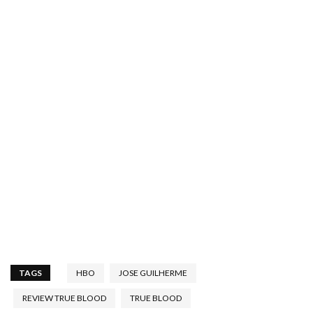
TAGS
HBO
JOSE GUILHERME
REVIEW TRUE BLOOD
TRUE BLOOD