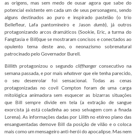
as origens, mas sem medo de ousar agora que sabe do
potencial existente em cada um de seus personagens, sendo
alguns destinados ao puro e inspirado pastelão (o trio
Bellefleur, Lafa pantomineiro e Jason
dumb
), já outros
protagonizando arcos dramáticos (Sookie, Eric, a turma do
Fangtasia e Bill)que se mostraram concisos e conectados ao
opulento tema deste ano, o neonazismo sobrenatural
patrocinado pelo Governador Burell.
Billith protagonizou o segundo
cliffhanger
consecutivo na
semana passada, e por mais
whatever
que ele tenha parecido,
o seu desenrolar foi sensacional. Todas as cenas
protagonizadas no covil Compton foram de uma carga
mitológica animadora sem esquecer as bizarras situações
que Bill sempre divide em tela (a extração de sangue
exorcista já está coladinha ao sexo selvagem com a finada
Lorena). As informações dadas por Lilith no etéreo plano das
ensanguentadas demove Bill da posição de vilão e o coloca
mais como um mensageiro anti-herói do apocalipse. Mas nem