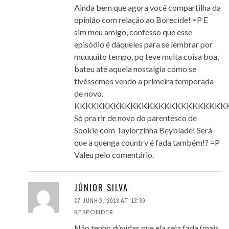
Ainda bem que agora você compartilha da
opinião com relação ao Borecide! =P E
sim meu amigo, confesso que esse
episódio é daqueles para se lembrar por
muuuuito tempo, pq teve muita coisa boa,
bateu até aquela nostalgia como se
tivéssemos vendo a primeira temporada
de novo.
KKKKKKKKKKKKKKKKKKKKKKKKKKK
Só pra rir de novo do parentesco de
Sookie com Taylorzinha Beyblade! Será
que a quenga country é fada também!? =P
Valeu pelo comentário.
JÚNIOR SILVA
27 JUNHO, 2013 AT 13:39
RESPONDER
Não tenho dúvidas que ela seja fada (mais