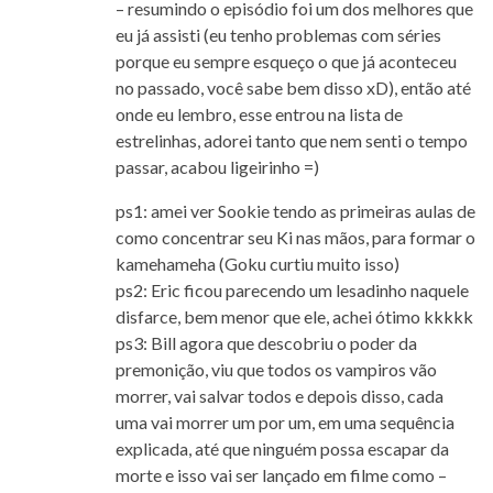
– resumindo o episódio foi um dos melhores que
eu já assisti (eu tenho problemas com séries
porque eu sempre esqueço o que já aconteceu
no passado, você sabe bem disso xD), então até
onde eu lembro, esse entrou na lista de
estrelinhas, adorei tanto que nem senti o tempo
passar, acabou ligeirinho =)
ps1: amei ver Sookie tendo as primeiras aulas de
como concentrar seu Ki nas mãos, para formar o
kamehameha (Goku curtiu muito isso)
ps2: Eric ficou parecendo um lesadinho naquele
disfarce, bem menor que ele, achei ótimo kkkkk
ps3: Bill agora que descobriu o poder da
premonição, viu que todos os vampiros vão
morrer, vai salvar todos e depois disso, cada
uma vai morrer um por um, em uma sequência
explicada, até que ninguém possa escapar da
morte e isso vai ser lançado em filme como –