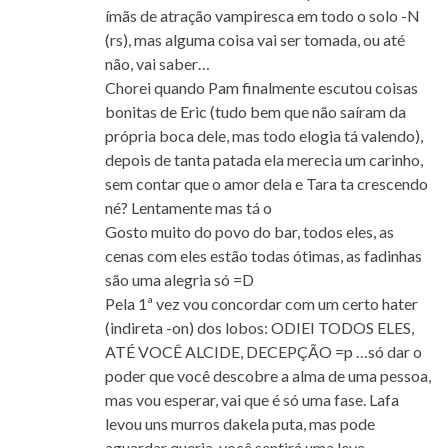
ímãs de atração vampiresca em todo o solo -N
(rs), mas alguma coisa vai ser tomada, ou até
não, vai saber…
Chorei quando Pam finalmente escutou coisas
bonitas de Eric (tudo bem que não saíram da
própria boca dele, mas todo elogia tá valendo),
depois de tanta patada ela merecia um carinho,
sem contar que o amor dela e Tara ta crescendo
né? Lentamente mas tá o
Gosto muito do povo do bar, todos eles, as
cenas com eles estão todas ótimas, as fadinhas
são uma alegria só =D
Pela 1ª vez vou concordar com um certo hater
(indireta -on) dos lobos: ODIEI TODOS ELES,
ATÉ VOCÊ ALCIDE, DECEPÇÃO =p …só dar o
poder que você descobre a alma de uma pessoa,
mas vou esperar, vai que é só uma fase. Lafa
levou uns murros dakela puta, mas pode
aguardar queria, você sentirá uma leve